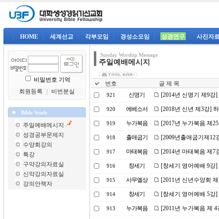
|
HOME
|
세계선교
|
각부모임
|
경성소모임
|
성경연구
|
사진자
Sunday Worship Message
주일예배메시지
비밀번호 기억
번호
글 제 목
회원등록
｜
비번분실
신명기
[2014년 신명기 제9
921
에베소서
[2018년 신년 제3강
920
Bible Study
누가복음
[2017년 누가복음 제
919
주일예배메시지
성경공부문제지
출애굽기
[2009년출애굽기제12
918
수양회강의
마태복음
[2014년 마태복음 제
917
특강
구약강의자료실
창세기
[창세기 영어예배 9강]
916
신약강의자료실
사무엘상
[2011년 신년수양회 
915
강의안책자
창세기
[창세기 영어예배 5강]
914
누가복음
[2011년 누가복음 제 
913