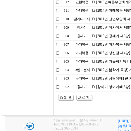
요한복음
[2010년여름수양회제
912
마태복음
[2014년 마태복음 제
911
갈라디아서
[2011년 신년수양회 
910
이사야
[2010년 이사야서 제
909
창세기
[2019년 창세기 제3
908
마가복음
[2012년 마가복음 제6
907
마태복음
[2013년 성탄절 제4강
906
마가복음
[2012년 가을학기특강
905
고린도전서
[2012년 봄학기 특강]
904
누가복음
[2012년 성탄예배] 큰
903
창세기
[창세기 영어예배 3강]
902
서울 동대문구 이문2동 264-231
[UBF한
Tel:070-7119-3521,02-968-4586
[뉴욕UB
Fax:02-965-8594