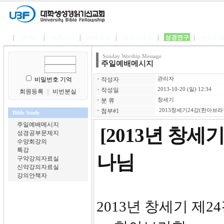
|
HOME
|
세계선교
|
각부모임
|
경성소모임
|
성경연구
|
사진자
Sunday Worship Message
주일예배메시지
비밀번호 기억
ㆍ
작성자
관리자
ㆍ
작성일
2013-10-20 (일) 12:34
회원등록
｜
비번분실
ㆍ
분 류
창세기
ㆍ
첨부#1
2013창세기24강(한아브라함)
Bible Study
주일예배메시지
[2013년 창세
성경공부문제지
수양회강의
특강
나님
구약강의자료실
신약강의자료실
강의안책자
2013