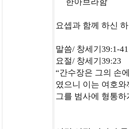
한아브라함
요셉과 함께 하신 
말씀/ 창세기39:1-41
요절/ 창세기39:23
“간수장은 그의 손
였으니 이는 여호와
그를 범사에 형통하