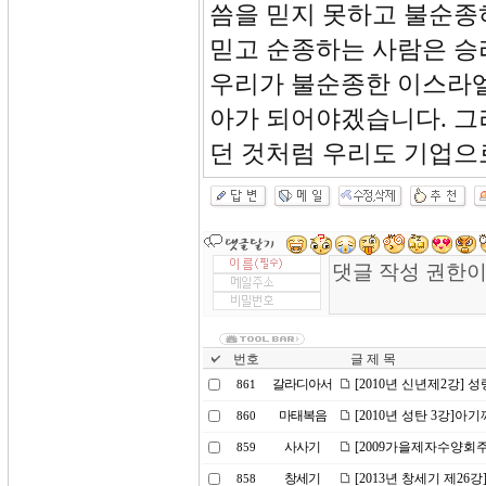
씀을 믿지 못하고 불순종
믿고 순종하는 사람은 승
우리가 불순종한 이스라엘
아가 되어야겠습니다. 그
던 것처럼 우리도 기업으
번호
글 제 목
갈라디아서
[2010년 신년제2강] 
861
마태복음
[2010년 성탄 3강]아
860
사사기
[2009가을제자수양회주
859
창세기
[2013년 창세기 제2
858