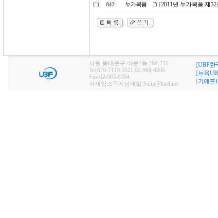
누가복음
[2011년 누가복음 제
842
서울 동대문구 이문2동 264-231
[UBF한
Tel:070-7119-3521,02-968-4586
[뉴욕UB
Fax:02-965-8594
[키에프U
서제임스목자님메일:Suhjt@hitel.net