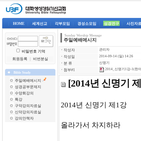
|
HOME
|
세계선교
|
각부모임
|
경성소모임
|
성경연구
|
사진자
Sunday Worship Message
주일예배메시지
ㆍ
작성자
관리자
비밀번호 기억
ㆍ
작성일
2014-09-14 (일) 14:26
회원등록
｜
비번분실
ㆍ
분 류
신명기
2014_신명기1강-1(한아
ㆍ
첨부#1
Bible Study
[2014년 신명기
주일예배메시지
성경공부문제지
수양회강의
특강
2014년 
구약강의자료실
신약강의자료실
강의안책자
올라가서 차지하라