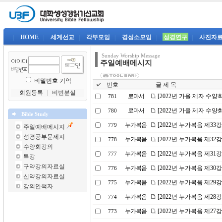
|
HOME
|
세계선교
|
각부모임
|
경성소모임
|
성경연구
|
사진자
Sunday Worship Message
주일예배메시지
비밀번호 기억
번호
글 제 목
회원등록
｜
비번분실
로마서
[2022년 가을 제자 수
781
로마서
[2022년 가을 제자 수
780
Bible Study
누가복음
[2022년 누가복음 제3
779
주일예배메시지
성경공부문제지
누가복음
[2022년 누가복음 제32
778
수양회강의
누가복음
[2022년 누가복음 제31
777
특강
구약강의자료실
누가복음
[2022년 누가복음 제3
776
신약강의자료실
누가복음
[2022년 누가복음 제2
775
강의안책자
누가복음
[2022년 누가복음 제2
774
누가복음
[2022년 누가복음 제2
773