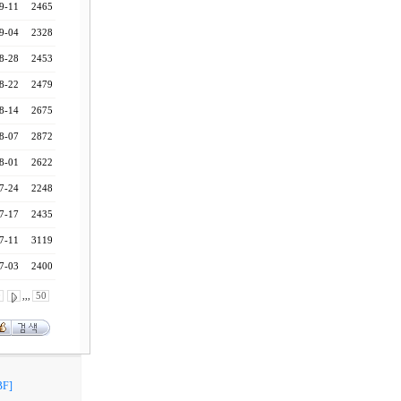
9-11
2465
9-04
2328
8-28
2453
8-22
2479
8-14
2675
8-07
2872
8-01
2622
7-24
2248
7-17
2435
7-11
3119
7-03
2400
0
,,,
50
F]