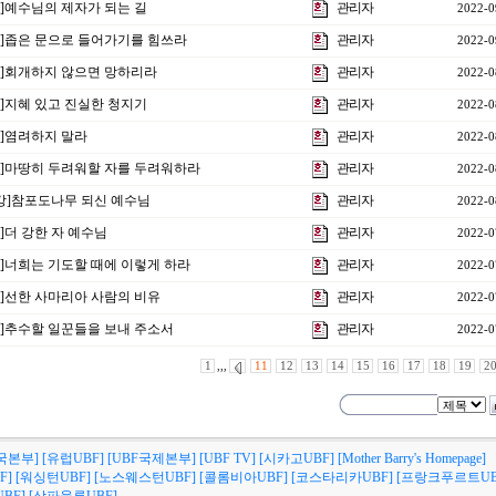
강]예수님의 제자가 되는 길
관리자
2022-0
5강]좁은 문으로 들어가기를 힘쓰라
관리자
2022-0
4강]회개하지 않으면 망하리라
관리자
2022-0
강]지혜 있고 진실한 청지기
관리자
2022-0
강]염려하지 말라
관리자
2022-0
1강]마땅히 두려워할 자를 두려워하라
관리자
2022-0
4강]참포도나무 되신 예수님
관리자
2022-0
강]더 강한 자 예수님
관리자
2022-0
9강]너희는 기도할 때에 이렇게 하라
관리자
2022-0
8강]선한 사마리아 사람의 비유
관리자
2022-0
7강]추수할 일꾼들을 보내 주소서
관리자
2022-0
1
,,,
11
12
13
14
15
16
17
18
19
2
국본부]
[유럽UBF]
[UBF국제본부]
[UBF TV]
[시카고UBF]
[Mother Barry's Homepage]
F]
[워싱턴UBF]
[노스웨스턴UBF]
[콜롬비아UBF]
[코스타리카UBF]
[프랑크푸르트UB