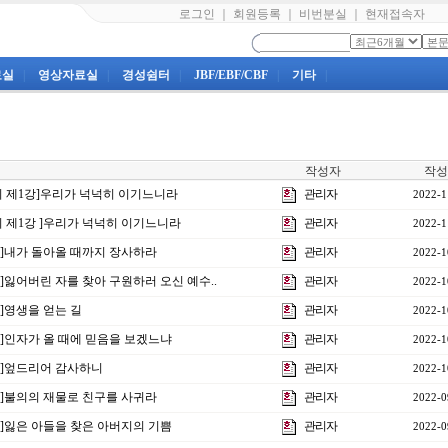
로그인
｜
회원등록
｜
비번분실
｜
현재접속자
료실
|
영상자료실
|
경성쉼터
|
JBF/EBF/CBF
|
기타
|
작성자
작성
양회 제1강]우리가 넉넉히 이기느니라
관리자
2022-1
양회 제1강 ]우리가 넉넉히 이기느니라
관리자
2022-1
3강]내가 돌아올 때까지 장사하라
관리자
2022-1
강]잃어버린 자를 찾아 구원하러 오신 예수..
관리자
2022-1
강]영생을 얻는 길
관리자
2022-1
0강]인자가 올 때에 믿음을 보겠느냐
관리자
2022-1
9강]엎드리어 감사하니
관리자
2022-1
8강]불의의 재물로 친구를 사귀라
관리자
2022-0
7강]잃은 아들을 찾은 아버지의 기쁨
관리자
2022-0