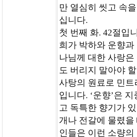
만 열심히 씻고 속을
십니다.
첫 번째 화. 42절
희가 박하와 운향과
나님께 대한 사랑은
도 버리지 말아야 할
사탕의 원료로 민트
입니다. ‘운향’은 
고 독특한 향기가 있
개나 전갈에 물렸을
인들은 이런 소량의