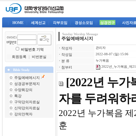
|
HOME
|
세계선교
|
각부모임
|
경성소모임
|
성경연구
|
사진자
Sunday Worship Message
주일예배메시지
ㆍ
작성자
관리자
비밀번호 기억
ㆍ
작성일
2022-08-07 (일) 15:06
회원등록
｜
비번분실
ㆍ
분 류
누가복음
2022년_누가복음_제21강
ㆍ
첨부#1
Bible Study
주일예배메시지
[2022년 누
성경공부문제지
수양회강의
자를 두려워하
특강
구약강의자료실
신약강의자료실
2022년 
강의안책자
훈