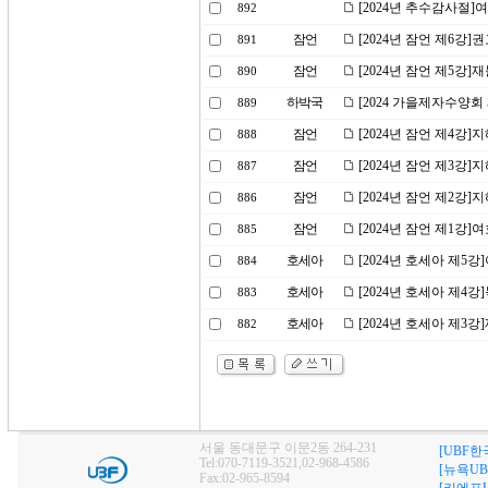
[2024년 추수감사절
892
잠언
[2024년 잠언 제6강
891
잠언
[2024년 잠언 제5강]
890
하박국
[2024 가을제자수양회
889
잠언
[2024년 잠언 제4강]
888
잠언
[2024년 잠언 제3강]
887
잠언
[2024년 잠언 제2강]
886
잠언
[2024년 잠언 제1강
885
호세아
[2024년 호세아 제5
884
호세아
[2024년 호세아 제4
883
호세아
[2024년 호세아 제3
882
서울 동대문구 이문2동 264-231
[UBF한
Tel:070-7119-3521,02-968-4586
[뉴욕UB
Fax:02-965-8594