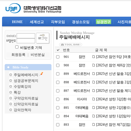
|
HOME
|
세계선교
|
각부모임
|
경성소모임
|
성경연구
|
사진자
Sunday Worship Message
주일예배메시지
비밀번호 기억
번호
글 제 목
회원등록
｜
비번분실
잠언
[2025년 잠언 9강 ]
901
잠언
[2025년 잠언 제8강 
900
Bible Study
베드로전서
[2025년 신년 말씀 3
899
주일예배메시지
성경공부문제지
베드로전서
[2025년 신년 말씀 
898
수양회강의
베드로전서
[2025년 신년 말씀 제
897
특강
구약강의자료실
이사야
[2024년 성탄 3강]한
896
신약강의자료실
마태복음
[2024년 성탄 2강]왕
895
강의안책자
마태복음
[2024년 성탄 1강]
894
잠언
[2024년 잠언 제7강]
893