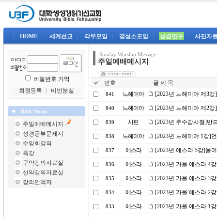
|
HOME
|
세계선교
|
각부모임
|
경성소모임
|
성경연구
|
사진자
Sunday Worship Message
주일예배메시지
비밀번호 기억
번호
글 제 목
회원등록
｜
비번분실
느헤미야
[2023년 느헤미야 제3
841
느헤미야
[2023년 느헤미야 제2
840
Bible Study
시편
[2023년 추수감사절]
839
주일예배메시지
성경공부문제지
느헤미야
[2023년 느헤미야 1강
838
수양회강의
에스라
[2023년 에스라 5강]
837
특강
구약강의자료실
에스라
[2023년 가을 에스라 4
836
신약강의자료실
에스라
[2023년 가을 에스라 
835
강의안책자
에스라
[2023년 가을 에스라 
834
에스라
[2023년 가을 에스라 
833