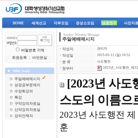
|
HOME
|
세계선교
|
각부모임
|
경성소모임
|
성경연구
|
사진자
Sunday Worship Message
주일예배메시지
ㆍ
작성자
관리자
비밀번호 기억
ㆍ
작성일
2023-03-12 (일) 10:52
회원등록
｜
비번분실
ㆍ
분 류
사도행전
2023년_사도행전_제3강-
ㆍ
첨부#1
Bible Study
주일예배메시지
[2023년 사
성경공부문제지
수양회강의
스도의 이름으
특강
구약강의자료실
신약강의자료실
2023년 
강의안책자
훈