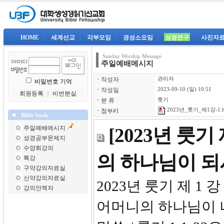
|
HOME
|
세계선교
|
각부모임
|
경성소모임
|
성경연구
|
사진자
Sunday Worship Message
주일예배메시지
ㆍ
작성자
관리자
비밀번호 기억
ㆍ
작성일
2023-09-10 (일) 10:51
회원등록
｜
비번분실
ㆍ
분 류
룻기
2023년_룻기_제1강-1.
ㆍ
첨부#1
Bible Study
주일예배메시지
[2023년 룻
성경공부문제지
수양회강의
의 하나님이 
특강
구약강의자료실
신약강의자료실
2023년 
강의안책자
어머니의 하나님이 