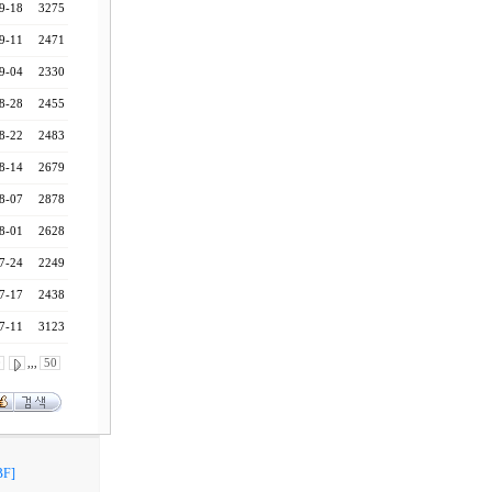
9-18
3275
9-11
2471
9-04
2330
8-28
2455
8-22
2483
8-14
2679
8-07
2878
8-01
2628
7-24
2249
7-17
2438
7-11
3123
0
,,,
50
F]