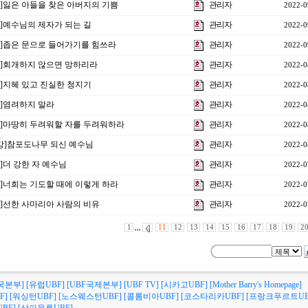
7강]잃은 아들을 찾은 아버지의 기쁨
관리자
2022-0
강]예수님의 제자가 되는 길
관리자
2022-0
5강]좁은 문으로 들어가기를 힘쓰라
관리자
2022-0
4강]회개하지 않으면 망하리라
관리자
2022-0
강]지혜 있고 진실한 청지기
관리자
2022-0
강]염려하지 말라
관리자
2022-0
1강]마땅히 두려워할 자를 두려워하라
관리자
2022-0
4강]참포도나무 되신 예수님
관리자
2022-0
강]더 강한 자 예수님
관리자
2022-0
9강]너희는 기도할 때에 이렇게 하라
관리자
2022-0
8강]선한 사마리아 사람의 비유
관리자
2022-0
1
,,,
11
12
13
14
15
16
17
18
19
2
국본부]
[유럽UBF]
[UBF국제본부]
[UBF TV]
[시카고UBF]
[Mother Barry's Homepage]
F]
[워싱턴UBF]
[노스웨스턴UBF]
[콜롬비아UBF]
[코스타리카UBF]
[프랑크푸르트UB