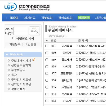
|
HOME
|
세계선교
|
각부모임
|
경성소모임
|
성경연구
|
사진자
Sunday Worship Message
주일예배메시지
비밀번호 기억
번호
글 제 목
회원등록
｜
비번분실
마가복음
[2012년 마가복음 제
961
창세기
[2013년 창세기 제
960
Bible Study
골로새서
[2013년 골로새서 제
959
주일예배메시지
성경공부문제지
사사기
[2009가을제자수양
958
수양회강의
고린도전서
[2015년 신년 말씀 제
957
특강
구약강의자료실
출애굽기
[2009년출애굽기제7
956
신약강의자료실
요한일서
[2019년 요한일서 제
955
강의안책자
누가복음
[2015년 추수감사절 
954
신명기
[2014년 신명기 제5
953