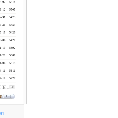
6-07
5518
8-12
5505
7-31
5475
7-31
5453
8-18
5420
9-06
5420
1-19
5392
1-22
5388
1-06
5315
4-11
5311
2-19
5277
0
,,,
50
F]