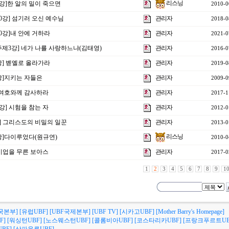
리스닝
4강]한 알의 밀이 죽으면
2010-0
20강] 섬기러 오신 예수님
관리자
2018-0
20강]내 안에 거하라
관리자
2021-0
 주제3강] 네가 나를 사랑하느냐(김태영)
관리자
2016-0
2강] 벧엘로 올라가라
관리자
2019-0
강]지키는 자들은
관리자
2009-0
] 여호와께 감사하라
관리자
2017-1
1강] 시험을 참는 자
관리자
2012-0
강] 그리스도의 비밀의 일꾼
관리자
2013-0
리스닝
강]다이루었다(원규연)
2010-0
] 기업을 무른 보아스
관리자
2017-0
1
2
3
4
5
6
7
8
9
1
국본부]
[유럽UBF]
[UBF국제본부]
[UBF TV]
[시카고UBF]
[Mother Barry's Homepage]
F]
[워싱턴UBF]
[노스웨스턴UBF]
[콜롬비아UBF]
[코스타리카UBF]
[프랑크푸르트UB