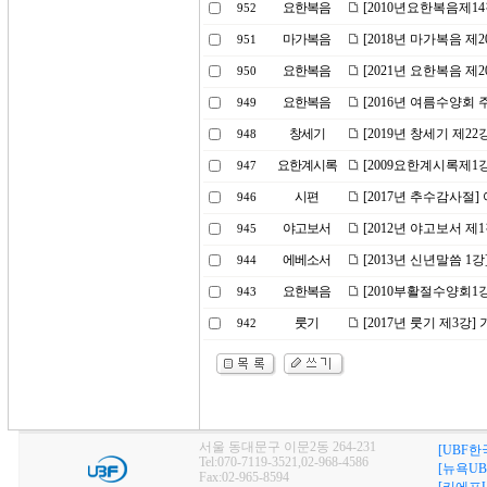
요한복음
[2010년요한복음제1
952
마가복음
[2018년 마가복음 제
951
요한복음
[2021년 요한복음 제
950
요한복음
[2016년 여름수양회
949
창세기
[2019년 창세기 제2
948
요한계시록
[2009요한계시록제1
947
시편
[2017년 추수감사절
946
야고보서
[2012년 야고보서 제
945
에베소서
[2013년 신년말씀 1
944
요한복음
[2010부활절수양회1
943
룻기
[2017년 룻기 제3강
942
서울 동대문구 이문2동 264-231
[UBF한
Tel:070-7119-3521,02-968-4586
[뉴욕UB
Fax:02-965-8594