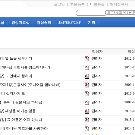
로그인
｜
회원등록
｜
비번분실
｜
현재접속자
료실
|
영상자료실
|
경성쉼터
|
JBF/EBF/CBF
|
기타
|
작성자
작성
4강] 열 둘을 세우시다
관리자
2012-0
1강] 하나님이 천지를 창조하시니라
관리자
2013-0
2강] 그 안에서 행하라
관리자
2013-0
회주제1강]큰용사여(주니어팀-함바나바)
관리자
2009-1
2강] 십자가의 도
관리자
2015-0
강] 홍해에 길을 내신 하나님
관리자
2009-0
5강] 세상을 이기는 믿음
관리자
2019-0
특강] 그 아홉은 어디 있느냐
관리자
2015-1
강] 네 하나님 여호와를 사랑하라
관리자
2014-1