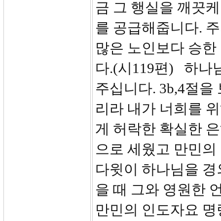
금 그 행실을 깨끗케
를 공급해줍니다. 
많은 노인보다 승한 
다.(시119편) 하
주십니다. 3b,4절을
리라 내가 너희를 
게 허락한 확실한 은
으로 세웠고 만민의
다윗이 하나님을 경
을 때 그와 영원한 
만민의 인도자요 명