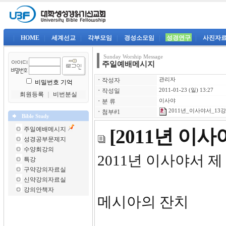
|
HOME
|
세계선교
|
각부모임
|
경성소모임
|
성경연구
|
사진자
Sunday Worship Message
주일예배메시지
ㆍ
작성자
관리자
비밀번호 기억
ㆍ
작성일
2011-01-23 (일) 13:27
회원등록
｜
비번분실
ㆍ
분 류
이사야
2011년_이사야서_13강-
ㆍ
첨부#1
Bible Study
주일예배메시지
[2011년 이
성경공부문제지
수양회강의
2011년 이사야서 제
특강
구약강의자료실
신약강의자료실
강의안책자
메시아의 잔치