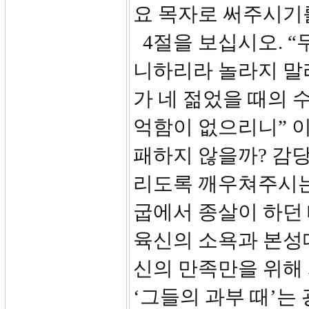
요 목자로 써주시기
4절을 보십시오. “
니하리라 놀라지 말
가 네 젊었을 때의 
억함이 없으리니” 이
패하지 않을까? 감당
리도록 깨우쳐주시는 
굽에서 종살이 하던 
육신의 소욕과 본성
신의 만족만을 위해
‘그들의 과부 때’는