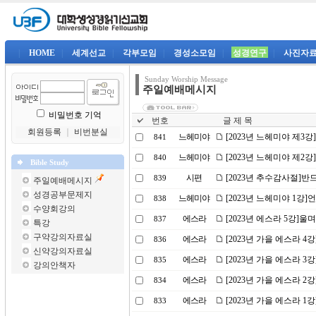
|
HOME
|
세계선교
|
각부모임
|
경성소모임
|
성경연구
|
사진자
Sunday Worship Message
주일예배메시지
비밀번호 기억
번호
글 제 목
회원등록
｜
비번분실
느헤미야
[2023년 느헤미야 제3
841
느헤미야
[2023년 느헤미야 제2
840
Bible Study
시편
[2023년 추수감사절]
839
주일예배메시지
성경공부문제지
느헤미야
[2023년 느헤미야 1강
838
수양회강의
에스라
[2023년 에스라 5강]
837
특강
구약강의자료실
에스라
[2023년 가을 에스라 4
836
신약강의자료실
에스라
[2023년 가을 에스라 
835
강의안책자
에스라
[2023년 가을 에스라 
834
에스라
[2023년 가을 에스라 
833