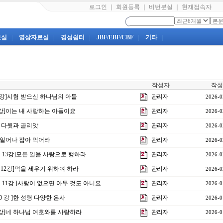
로그인
｜
회원등록
｜
비번분실
｜
현재접속자
료실
|
영상자료실
|
경성쉼터
|
JBF/EBF/CBF
|
기타
|
작성자
작성
 4강]시험 받으신 하나님의 아들
관리자
2026-0
1강]이는 내 사랑하는 아들이요
관리자
2026-0
] 다윗과 골리앗
관리자
2026-0
1]일어나 잡아 먹어라
관리자
2026-0
제 13강]모든 일을 사랑으로 행하라
관리자
2026-0
제12강]덕을 세우기 위하여 하라
관리자
2026-0
제 11강 ]사랑이 없으면 아무 것도 아니요
관리자
2026-0
10 강 ]한 성령 다양한 은사
관리자
2026-0
4강]네 하나님 여호와를 사랑하라
관리자
2026-0