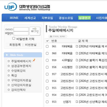
|
HOME
|
세계선교
|
각부모임
|
경성소모임
|
성경연구
|
사진자
Sunday Worship Message
주일예배메시지
비밀번호 기억
번호
글 제 목
회원등록
｜
비번분실
마태복음
[2026년 마태복음 제
961
마태복음
[2026년 마태복음 제
960
Bible Study
사무엘상
[2026년 봄학기 특강2
959
주일예배메시지
성경공부문제지
사도행전
[2026년 봄학기 특강
958
수양회강의
고린도전서
[2026년 고린도전서 
957
특강
구약강의자료실
고린도전서
[2026년 고린도전서 
956
신약강의자료실
고린도전서
[2026년 고린도전서 
955
강의안책자
고린도전서
[2026 고린도전서 제 
954
신명기
[2026년 신년특강 제
953