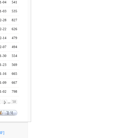
1-04
541
1-03
535
2-28
827
2-22
626
2-14
479
2-07
494
1-30
554
1-23
569
1-16
665
1-09
667
1-02
798
0
,,,
50
F]