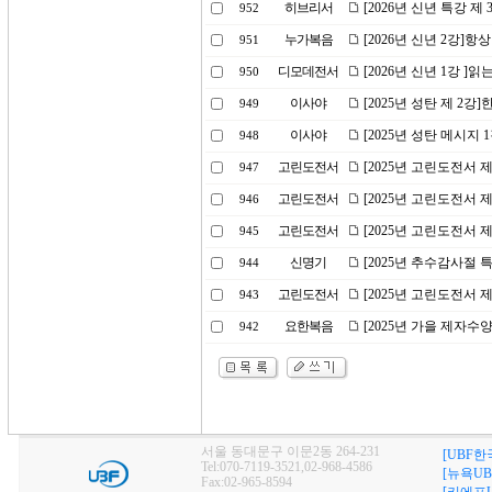
히브리서
[2026년 신년 특강 제
952
누가복음
[2026년 신년 2강]
951
디모데전서
[2026년 신년 1강 ]
950
이사야
[2025년 성탄 제 2강
949
이사야
[2025년 성탄 메시지 
948
고린도전서
[2025년 고린도전서 
947
고린도전서
[2025년 고린도전서 
946
고린도전서
[2025년 고린도전서 
945
신명기
[2025년 추수감사절 
944
고린도전서
[2025년 고린도전서 
943
요한복음
[2025년 가을 제자수
942
서울 동대문구 이문2동 264-231
[UBF한
Tel:070-7119-3521,02-968-4586
[뉴욕UB
Fax:02-965-8594