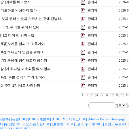
 3강 ]예수를 바라보자
관리자
2026-0
항상 기도하고 낙심하지 말라
관리자
2026-0
읽는 것과 권하는 것과 가르치는 것에 전념하..
관리자
2025-1
]한 아기, 우리를 위해 나셨다
관리자
2025-1
1강]그의 이름, 임마누엘
관리자
2025-1
제 9강]자기를 살피고 그 후에야
관리자
2025-1
제 8강]하나님의 영광을 위하여
관리자
2025-1
제 7강]복음에 참여하고자 함이라
관리자
2025-1
특강 ]네 하나님 여호와를 잊지 말라
관리자
2025-1
제 6강 ]주를 섬기게 하려 함이라
관리자
2025-1
양회 주제 2강]서로 사랑하라
관리자
2025-1
1
2
3
4
5
6
7
8
9
1
국본부]
[유럽UBF]
[UBF국제본부]
[UBF TV]
[시카고UBF]
[Mother Barry's Homepage]
F]
[워싱턴UBF]
[노스웨스턴UBF]
[콜롬비아UBF]
[코스타리카UBF]
[프랑크푸르트UB