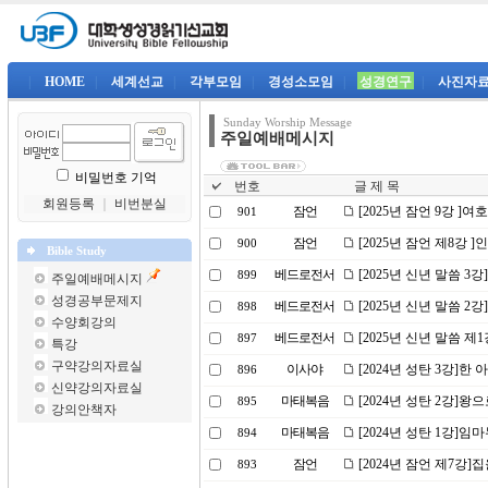
|
HOME
|
세계선교
|
각부모임
|
경성소모임
|
성경연구
|
사진자
Sunday Worship Message
주일예배메시지
비밀번호 기억
번호
글 제 목
회원등록
｜
비번분실
잠언
[2025년 잠언 9강 ]
901
잠언
[2025년 잠언 제8강 
900
Bible Study
베드로전서
[2025년 신년 말씀 3
899
주일예배메시지
성경공부문제지
베드로전서
[2025년 신년 말씀 
898
수양회강의
베드로전서
[2025년 신년 말씀 제
897
특강
구약강의자료실
이사야
[2024년 성탄 3강]한
896
신약강의자료실
마태복음
[2024년 성탄 2강]왕
895
강의안책자
마태복음
[2024년 성탄 1강]
894
잠언
[2024년 잠언 제7강]
893