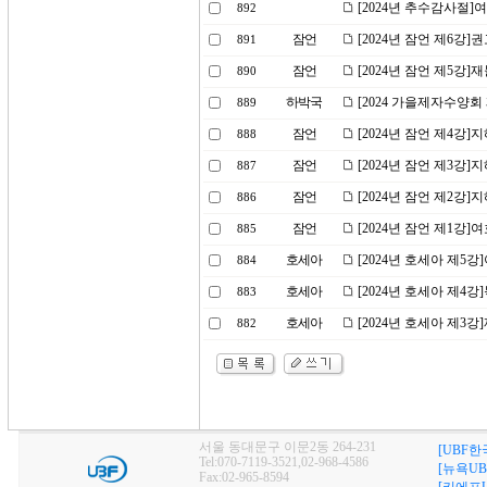
[2024년 추수감사절
892
잠언
[2024년 잠언 제6강
891
잠언
[2024년 잠언 제5강]
890
하박국
[2024 가을제자수양회
889
잠언
[2024년 잠언 제4강]
888
잠언
[2024년 잠언 제3강]
887
잠언
[2024년 잠언 제2강]
886
잠언
[2024년 잠언 제1강
885
호세아
[2024년 호세아 제5
884
호세아
[2024년 호세아 제4
883
호세아
[2024년 호세아 제3
882
서울 동대문구 이문2동 264-231
[UBF한
Tel:070-7119-3521,02-968-4586
[뉴욕UB
Fax:02-965-8594