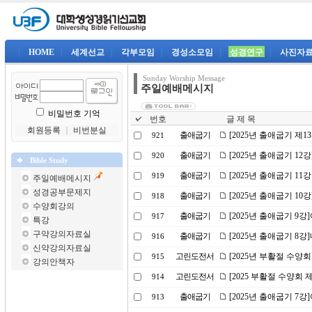
|
HOME
|
세계선교
|
각부모임
|
경성소모임
|
성경연구
|
사진자
Sunday Worship Message
주일예배메시지
비밀번호 기억
번호
글 제 목
회원등록
｜
비번분실
출애굽기
[2025년 출애굽기 제1
921
출애굽기
[2025년 출애굽기 12
920
Bible Study
출애굽기
[2025년 출애굽기 11
919
주일예배메시지
성경공부문제지
출애굽기
[2025년 출애굽기 1
918
수양회강의
출애굽기
[2025년 출애굽기 9
917
특강
구약강의자료실
출애굽기
[2025년 출애굽기 8
916
신약강의자료실
고린도전서
[2025년 부활절 수양회
915
강의안책자
고린도전서
[2025 부활절 수양회
914
출애굽기
[2025년 출애굽기 
913