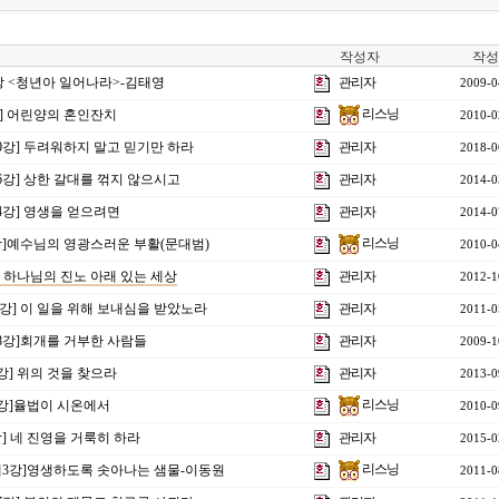
작성자
작성
1강 <청년아 일어나라>-김태영
관리자
2009-0
리스닝
강] 어린양의 혼인잔치
2010-0
10강] 두려워하지 말고 믿기만 하라
관리자
2018-0
16강] 상한 갈대를 꺾지 않으시고
관리자
2014-0
24강] 영생을 얻으려면
관리자
2014-0
리스닝
강]예수님의 영광스러운 부활(문대범)
2010-0
강] 하나님의 진노 아래 있는 세상
관리자
2012-1
 8강] 이 일을 위해 보내심을 받았노라
관리자
2011-0
8강]회개를 거부한 사람들
관리자
2009-1
3강] 위의 것을 찾으라
관리자
2013-0
리스닝
2강]율법이 시온에서
2010-0
강] 네 진영을 거룩히 하라
관리자
2015-0
리스닝
 제3강]영생하도록 솟아나는 샘물-이동원
2011-0