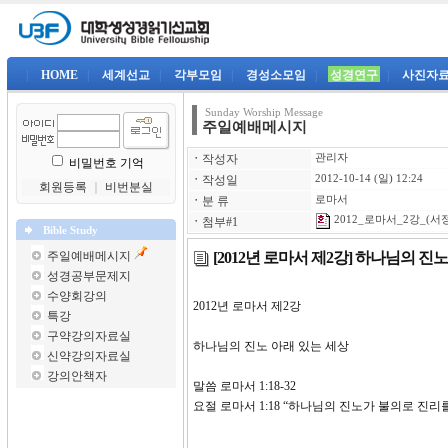
|
HOME
|
세계선교
|
각부모임
|
경성소모임
|
성경연구
|
사진자
Sunday Worship Message
주일예배메시지
ㆍ
작성자
관리자
비밀번호 기억
ㆍ
작성일
2012-10-14 (일) 12:24
회원등록
｜
비번분실
ㆍ
분 류
로마서
2012_로마서_2강_(서정
ㆍ
첨부#1
Bible Study
[2012년 로마서 제2강] 하나님의 진
주일예배메시지
성경공부문제지
수양회강의
2012년 로마서 제2
특강
구약강의자료실
하나님의 진노 아래 있는 세상
신약강의자료실
강의안책자
말씀 로마서 1:18-32
요절 로마서 1:18 “하나님의 진노가 불의로 