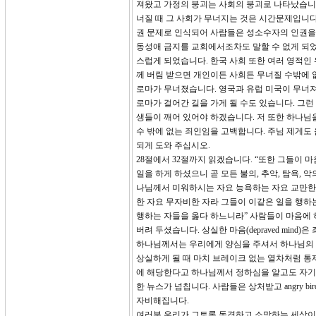
져왔고 가정의 붕괴는 사회의 붕괴로 나타났습니다
너질 때 그 사회가 무너지는 것은 시간문제입니다
권 문제로 인식되어 사람들은 성소수자의 인권을 
동성애 금지를 교회에서조차도 말할 수 없게 되었
스럽게 되었습니다. 한국 사회 또한 여러 영적인
께 버림 받으면 개인이든 사회든 무너질 수밖에
로마가 무너졌습니다. 영국과 유럽 미국이 무너져
로마가 걸어간 길을 가게 될 수도 있습니다. 그
생들이 깨어 있어야 하겠습니다. 저 또한 하나님
수 밖에 없는 죄인임을 고백합니다. 주님 제게도
되게 도와 주십시오.
28절에서 32절까지 읽겠습니다. “또한 그들이
일을 하게 하셨으니 곧 모든 불의, 추악, 탐욕, 
나님께서 미워하시는 자요 능욕하는 자요 교만한 
한 자요 무자비한 자라 그들이 이같은 일을 행하
행하는 자들을 옳다 하느니라” 사람들이 마음에 
버려 두셨습니다. 상실한 마음(depraved mi
하나님께서는 우리에게 양심을 주셔서 하나님의 말
상실하게 될 때 마치 브레이크 없는 열차처럼 통
에 해당한다고 하나님께서 정하심을 알고도 자기들
한 뉴스가 넘칩니다. 사람들은 상처받고 angry 
자비해집니다.
여러분 우리가 그토록 동경하고 소망하는 세상이 