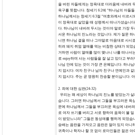
을 버린 자들에게는 정욕대로 더러움에 내버려 두십니다
욕구를 뜻합니다. 창세기 6:2에 “하나님의 아
하나님께서는 창세기 6:3절 “여호와께서 이르시
이 정욕대로 살았을 때 성령께서 떠나가셨습니다.
다. 하나님이 내버려 두시는 것이야 말로 가장 두
서운 하나님의 진노라는 것입니다. 제가 질문 하
니면 하나님 곁을 떠나 그야말로 마음대로 사시겠
히려 돼지 쥐엄 열매를 먹는 비참한 상태가 되었습
거하면 사람이 열매를 많이 맺나니 나를 떠나서는
로 enjoy하며 사는 사람들을 잘 살고 있다고 
나님 안에 있는 것이 가장 큰 은혜입니다. 하나
지 맙시다. 여자 친구나 남자 친구나 연예인과 
지 맙시다. 주는 곧 영원히 찬송할 분이십니다. 
2. 죄에 대한 심판(24-32)
우리는 왜 세상이 하나님의 진노를 받았는가 살
습니다. 그러면 하나님께서 그들을 부끄러운 욕심에
문에 하나님께서 그들을 부끄러운 욕심에 내버려 
로 여자 쓰기를 버리고 서로 향하여 음욕이 불 
이 받았느니라” 그들은 동성애를 행하게 되었습니
숭배는 음란을 가져오고 음란은 얼마 있지 아니
귀족이나 학자나 할 것 없이 로마인들은 젊은 아