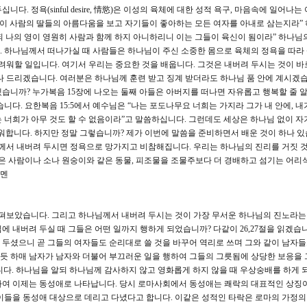
. 정욕(sinful desire, 情慾)은 이성의 육체에 대한 성적 욕구, 마음속에 일어나는
들들이 사람의 딸들의 아름다움을 보고 자기들이 좋아하는 모든 여자를 아내로 삼는지라”
되 나의 영이 영원히 사람과 함께 하지 아니하리니 이는 그들이 육신이 됨이라” 하나님
 하나님께서 떠나가실 때 사람들은 하나님이 주신 소중한 몸으로 육체의 정욕을 따라
려워할 일입니다. 여기서 우리는 중요한 것을 배웁니다. 그것은 내버려 두시는 것이 바
나 드리겠습니다. 여러분은 하나님께 훈련 받고 징계 받더라도 하나님 품 안에 계시겠습
습니까? 누가복음 15장에 나오는 둘째 아들은 아버지를 떠나면 자유롭고 행복할 줄 
니다. 요한복음 15:5에서 예수님은 “나는 포도나무요 너희는 가지라 그가 내 안에, 내
 너희가 아무 것도 할 수 없음이라”고 말씀하십니다. 그런데도 세상은 하나님 없이 자
부러워합니다. 하지만 정말 그렇습니까? 제가 이번에 말씀을 준비하면서 배운 것이 하나 있
님께서 내버려 두시면 정욕으로 망가지고 비참해집니다. 우리는 하나님의 진리를 거짓 
같은 사람이나 소나 원숭이와 같은 동물, 피조물을 조물주보다 더 경배하고 섬기는 어리
아멘
펴보았습니다. 그리고 하나님께서 내버려 두시는 것이 가장 무서운 하나님의 진노라는
 내버려 두실 때 그들은 어떤 일까지 행하게 되었습니까? 다같이 26,27절을 읽겠습니다
두셨으니 곧 그들의 여자들도 순리대로 쓸 것을 바꾸어 역리로 쓰며 그와 같이 남자
일 듯 하매 남자가 남자와 더불어 부끄러운 일을 행하여 그들의 그릇됨에 상당한 보응을 
다. 하나님을 알되 하나님께 감사하지 않고 영화롭게 하지 않을 때 우상숭배를 하게 되
하여 이제는 동성애로 나타납니다. 당시 로마사회에서 동성애는 쾌락의 대표적인 상징
이들을 동성애 대상으로 데리고 다녔다고 합니다. 이같은 성적인 타락은 로마의 가정의