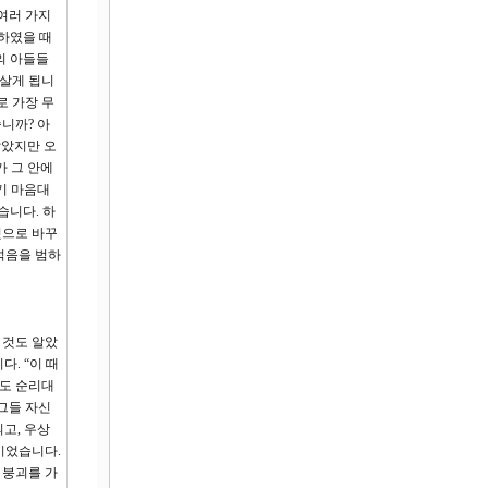
 여러 가지
 하였을 때
의 아들들
 살게 됩니
로 가장 무
니까? 아
알았지만 오
가 그 안에
기 마음대
습니다. 하
것으로 바꾸
석음을 범하
 것도 알았
. “이 때
들도 순리대
그들 자신
고, 우상
이었습니다.
 붕괴를 가