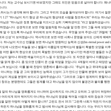
니다. 저는 교수님 보시기엔 바보였지만 그래도 의인은 믿음으로 살아야 합니다. 왜냐
입니다.
하시는가 생각해 봐야 합니다. 그리고 우리의 모습을 돌아보아야 합니다. 여기서 질문
 1:27 “하나님이 자기 형상 곧 하나님의 형상대로 사람을 창조하시되” 우리는 하나
 목자님은 “하나님은 정호 형제님을 지으시고 심히 기뻐하셨어요.”라고 말씀하셨습니다.
하였습니다. 성경적으로 보면 19절 말씀처럼 하나님을 알 만한 것이 그들 속에 보임이라. 
them. 하나님에 대해 알 수 있도록 하나님은 우리에게 보여 주셨습니다. 무엇을 보여 주셨나요? 20절
력과 신성’이 보여졌습니다. 역사적으로 보면 어떤 사회나 문명을 보아도 신에게 예배
님이 지으신 만물을 보면 하나님의 영원하신 능력과 신성(his eternal power and divin
 새벽기도에 나오면서 하늘을 보니 별들이 아름답게 반짝이는데 별들이 특별한 모양을 이루
처럼 어떤 물리적 현상으로 단순히 폭발한 것이라면 그저 빛나기만 하겠지만 별들은 누
나님이 얼마나 위대한 예술가이신가 느낄 수 있었습니다. 또 자연은 얼마나 아름답습니
을 맑게 합니다. 좀 있으면 단풍이 온 산을 뒤덮을 것입니다. 4계절이 바뀌고 태양은 
느껴 보십시오. 이를 볼 때 찬양이 영혼에서 흘러나옵니다. ‘주님의 높고 위대하심을 내
지 아니하는 것들 곧 그의 영원하신 능력과 신성이 그가 만드신 만물에 분명히 보여 알려
나님이 계심을 분명히 보이시고 알려주셨습니다. “그러므로 그들이 핑계하지 못할지니라
 창조는 분명한데도 그들은 핑계를 대고 하나님을 믿지 않으며 불경건과 불의를 행한
님을 알되 하나님을 영화롭게도 아니하며 감사하지도 아니하고 오히려 그 생각이 허망하
나 어리석게 되어 썩어지지 아니하는 하나님의 영광을 썩어질 사람과 새와 짐승과 기어
 알면 마땅히 어떻게 해야 합니까? 고린도 전서 10:31 “그런즉 너희가 먹든지 마시
을 하든지 하나님을 영화롭게 하고 범사에 하나님께 감사해야 합니다. 이는 우리가 억지