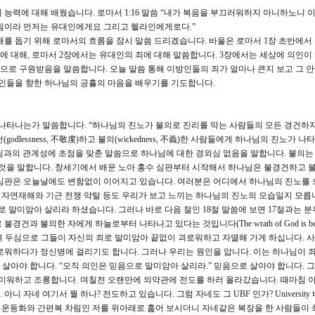
능력에 대해 배웠습니다. 로마서 1:16 말씀 “내가 복음을 부끄러워하지 아니하노니 이
 됨이라 먼저는 유대인에게요 그리고 헬라인에게로다.”
해를 돕기 위해 로마서의 흐름을 잠시 말씀 드리겠습니다. 바울은 로마서 1장 초반에서
에 대해, 로마서 2장에서는 유대인의 죄에 대해 말씀합니다. 3장에서는 세상에 의인이
음으로 구원받음을 말씀합니다. 오늘 말씀 통해 이방인들의 죄가 얼마나 큰지 보고 그 안
죄인들을 향한 하나님의 긍휼의 마음을 배우기를 기도합니다.
 나타나는가 말씀합니다. “하나님의 진노가 불의로 진리를 막는 사람들의 모든 경건하
lessness, 不敬虔)하고 불의(wickedness, 不義)한 사람들에게 하나님의 진노가 나
님과의 관계성에 초점을 맞춘 말씀으로 하나님에 대한 경외심 없음을 말합니다. 불의는
 것을 말합니다. 창세기에서 배운 노아 홍수 심판부터 시작해서 하나님은 불경건하고 
 심판은 오늘날에도 변함없이 이어지고 있습니다. 여러분은 어디에서 하나님의 진노를
의 자연재해와 기근 전쟁 약탈 등도 우리가 보고 느끼는 하나님의 진노의 모습일지 모릅
로 말미암아 살리라 하셨습니다. 그러나 바로 다음 절인 18절 말씀에 보면 17절과는 
 불의한 자에게 하늘로부터 나타나고 있다는 것입니다(The wrath of God is being 
버려 두심으로 그들이 자신의 죄로 말미암아 끝없이 괴로워하고 자멸해 가게 하십니다. 
로워하다가 정신병에 걸리기도 합니다. 그러나 우리는 원인을 압니다. 이는 하나님이 죄
살아야 합니다. “오직 의인은 믿음으로 말미암아 살리라.” 믿음으로 살아야 합니다. 
 미워하고 조롱합니다. 며칠전 오랜만에 의약관에 전도를 하러 올라갔습니다. 때마침 
자네 여기서 뭘 하나? 전도하고 있습니다. 그럼 자네도 그 UBF 인가? University 바보
p인데요. 그 분은 운동화와 간편복 차림인 저를 위아래로 훑어 보시더니 자네같은 복장을 한 사람들이