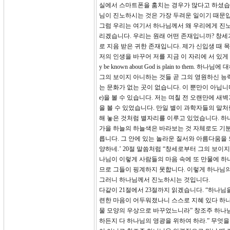
실에서 스마트폰을 훔치는 경우가 많다고 하셨습
님이 진노하시는 것은 가장 두려운 일이기 때문
그럼 우리는 여기서 하나님께서 왜 우리에게 진노
리겠습니다. 우리는 원래 어떤 존재입니까? 창세기
로 지음 받은 귀한 존재입니다. 제가 신입생 때
저의 인생을 바꾸어 저를 지금 이 자리에 서 있게 
y be known about God is plain to 
그의 보이지 아니하는 것들 곧 그의 영원하신 능
는 문화가 없는 곳이 없습니다. 이 뿐만이 아닙니다. 하나
e)을 볼 수 있습니다. 저는 며칠 전 오랜만에
을 볼 수 있었습니다. 만일 별이 과학자들의 말
해 놓은 것처럼 별자리를 이루고 있었습니다. 하
가을 하늘의 하늘색은 바라보는 것 자체로도 기분
릅니다. 그 안에 있는 놀라운 질서와 아름다움을 
양하네.’ 20절 말씀처럼 “창세로부터 그의 보이
나님이 이렇게 사람들의 마음 속에 또 만물에 하
므로 그들이 핑계하지 못합니다. 이렇게 하나님의
그러니 하나님께서 진노하시는 것입니다.
다같이 21절에서 23절까지 읽겠습니다. “하나
련한 마음이 어두워졌나니 스스로 지혜 있다 하
물 모양의 우상으로 바꾸었느니라” 창조주 하나님을
하든지 다 하나님의 영광을 위하여 하라.” 무엇