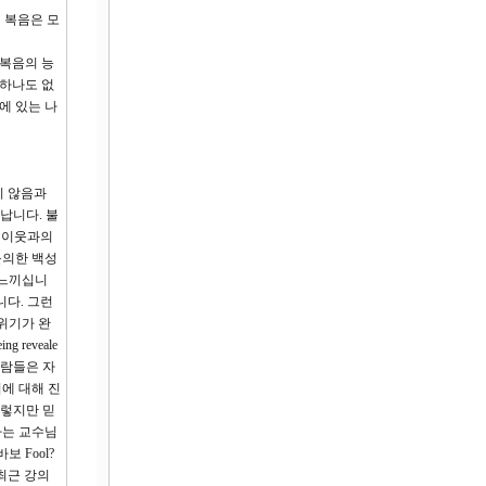
 복음은 모
 복음의 능
 하나도 없
에 있는 나
지 않음과
타납니다. 불
 이웃과의
불의한 백성
 느끼십니
니다. 그런
분위기가 완
reveale
사람들은 자
에 대해 진
그렇지만 믿
아는 교수님
 Fool?
 최근 강의