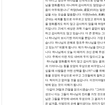
이 아니고 창조주 하나님을 인격적으로 만날 때 
님을 영화롭게도 아니하며 감사하지도 않았습니다.
음이 어두워졌나니" 허망(futile, 虛妄)이라
삶을 사는 모습을 말씀합니다. 미련(foolish,
군대는 세계를 힘으로 아우르고 있었고 로마의 철
을 영화롭게도 하지 않고 감사하지 않을 때 허망
지입니다. 21세기 세상은 과학 기술이 끝없이 
하고 감사하지도 않고 있습니다. 더 큰 문제는 
나 하나님이 보시기엔 어리석을 뿐입니다. 가장 
습니다. 하나님의 은혜로 창조주 하나님을 만나 
고 있는가? 되묻게 됩니다. 제가 하나님을 안다
니다. 하나님께서 오늘 이 때까지 크신 은혜 주
니다. 주께서 이런 자도 내버려 두지 않으시고 
하나님을 영화롭게 하지 않고 감사치 않는 결과가
과 기어다니는 동물 모양의 우상으로 바꾸었느니
싶을 때 사람들은 어떤 선택을 합니까? 나를 위
동물 모양의 우상으로 바꾸고 그것들에게 절하고
다. 썩어지고 없어질 것을 섬깁니다. 이것이야말
밖에 없는 것이 이해가 됩니다.
다같이 24절과 25절을 읽으시겠습니다. “그러
셨으니 이는 그들이 하나님의 진리를 거짓 것으로
님은 그들을 무엇에 내버려 두셨으며 그 결과가
은 넘겨줌, 이방인의 손에 붙이셨다는 의미가 있