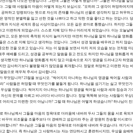
자연스럽게 나오는 반응입니다. 그런데 그들은 어떻게 했습니까? 그들은 하나님을 알
 그럴 때 사람들의 마음이 어떻게 되는지 보십시오. "오히려 그 생각이 허망하여지며
는 말은 공허하고 망령되다는 뜻으로 자신의 존재를 하나님의 선물로 생각하지 않고 허무하
 未練)은 영적인 분별력을 잃고 선한 것을 나쁘다고 하고 악한 것을 좋다고 하는 것입니다. 
학과 지식은 세계의 중심 사상이었습니다. 모든 길은 로마로 통했습니다. 하지만 그
하고 미련하게 되었습니다. 스스로 지혜 있다 하나 어리석게 되었습니다. 이는 오늘날
발달하고, 모든 분야의 축적된 지식이 늘어가지만 여전히 하나님을 알되 하나님을 영화
그들은 스스로 지혜 있다고 생각하는 것입니다. 그래서 성경 말씀을 배우려고 하지 않습니
중요한 것을 모르고 있습니다. 저는 이 말씀을 보면서 마치 저의 모습을 보는 것처럼 마
매주 예배를 드리고, 성경을 공부하고 말씀을 듣고 전도도 하지만 하나님을 영화롭게 
고 생각했지만 하나님을 영화롭게 하지 않고 마음속으로 자기 영광을 드러내고자 하였
셨지만 감사하기보다 불평할 때가 많았음을 회개합니다. 정말로 허망하고 미련한 자는 
늘 말씀으로 깨우쳐 주셔서 감사합니다.
 무엇입니까? 23절을 보십시오. “썩어지지 아니하는 하나님의 영광을 썩어질 사람과
라” 사람들은 허망할 때 무엇인가를 붙들게 됩니다. 하나님을 섬기기는 싫고 무엇인가
해 우상을 만듭니다. 썩어지지 아니하는 하나님의 영광을 썩어질 사람과 새와 짐승과 기
 자신의 문제를 아뢰고 비나이다 비나이다 합니다. 정말 똑똑해 보이는 사람들이 우상
로 어리석고 미련한 것이 아닙니까? 그럴 때 하나님은 어떻게 하셨습니까? 하나님이 진
므로 하나님께서 그들을 마음의 정욕대로 더러움에 내버려 두사 그들의 몸을 서로 욕되게
 바꾸어 피조물을 조물주보다 더 경배하고 섬김이라 주는 곧 영원히 찬송할 이시로다 
 어떠합니까? 하나님은 그들을 마음의 정욕대로 더러움에 내버려 두셨습니다. 여기서 
다고 합니다. 즉 하나님은 그 사랑하시는 자는 연단하시고 훈련하시지만, 우상을 숭배