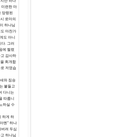
았지만 하나
 미련한 마
고 망령된
당시 로마의
들이 하나님
에도 마찬가
롭게도 아니
다. 그러
음에 찔렸
하고 감사하
음을 회개합
바로 저였습
 새와 짐승
는 붙들고
어 다니는
을 따릅니
노하실 수
 하게 하
아멘” 하나
내버려 두심
하고 하나님