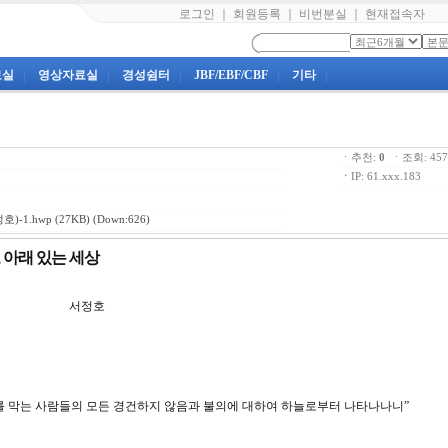
로그인
｜
회원등록
｜
비번분실
｜
현재접속자
료실
|
영상자료실
|
경성쉼터
|
JBF/EBF/CBF
|
기타
|
ㆍ추천:
0
ㆍ조회: 4
ㆍ
IP: 61.xxx.183
호)-1.hwp
(27KB) (Down:626)
노 아래 있는 세상
강 서정호
진리를 막는 사람들의 모든 경건하지 않음과 불의에 대하여 하늘로부터 나타나나니”