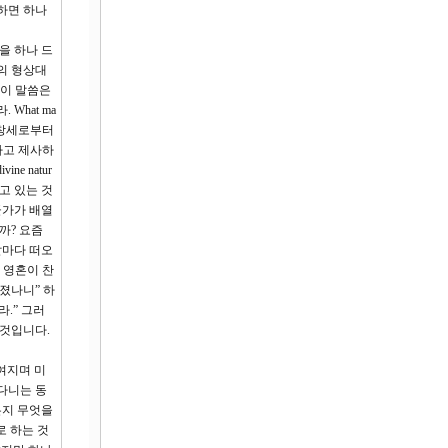
하면 하나
을 하나 드
님의 형상대
 이 말씀은
What ma
에 ‘창세로부터
하고 제사하
e natur
고 있는 것
군가가 배열
까? 요즘
날마다 떠오
 영혼이 찬
졌나니” 하
.” 그러
 것입니다.
여지며 미
다니는 동
든지 무엇을
로 하는 것