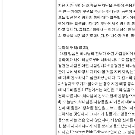
지난 시간 우리는 최바울 목자님을 통하여 복음의 
든 믿는 자에게 구원을 주시는 하나님의 능력이
오늘 말씀은 이방인의 죄에 대한 말씀입니다. 이
력에 대해 말씀합니다. 1장 후반에서 이방인의 죄
다고 합니다. 그리고 4장에서는 이런 세상이 믿
의 모습을 보기를 기도합니다. 더 나아가 우리 
1. 죄의 뿌리(18-23)
18절 말씀은 하나님의 진노가 어떤 사람들에게
불의에 대하여 하늘로부터 나타나나니” 즉 불경건(god
경건한 사람은 어떤 사람입니까? 불경건은 하나
관계 속에서 마땅히 지켜야 할 것을 지키지 않는
에 대해 진노하시고 심판하셨습니다. 그 진노의
까? 점차로 주기가 짧아지는 홍수 지진 태풍 등
데 사도바울은 1:17절에서는 의인은 오직 믿음으
전히 다릅니다. 하나님의 진노가 현재 진행형으로 불경건과
d). 오늘날도 하나님은 사람들을 죄 가운데 내
신이 왜 힘든지 정확한 원인을 모르고 한없이 괴
노하시는 것입니다. 그러기에 힘들어도 믿음으로 
음으로 사는 것은 쉽지 않습니다. 세상은 신자를
한 분이 지나가시다가 저를 보시고 물으셨습니다. 아니 
아니요 University Bible Fellowshi