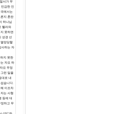
조질서가 무
 민감한 인
 미국에서는
그른지 혼란
이 하나님
고 헬라와
렇지 못하면
 성경 선
서 멸망당할
감사하는 자
당하지 못한
하는 자요 하
 자요 무정
 그런 일을
음대로 내
무섭습니다.
인해 이조차
 자는 사형
행 등에 대
무정하고 무
니까? 하