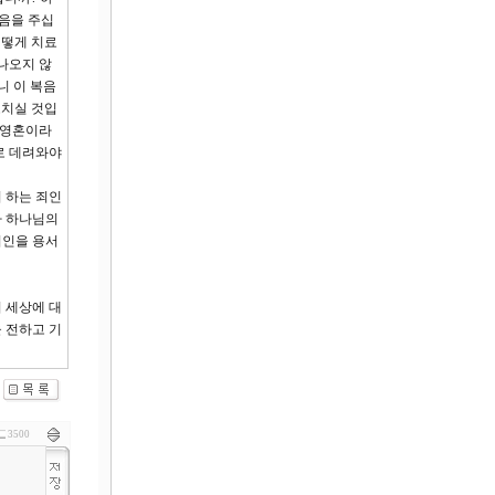
음을 주십
어떻게 치료
 나오지 않
니 이 복음
고치실 것입
 영혼이라
로 데려와야
 하는 죄인
라 하나님의
죄인을 용서
 세상에 대
 전하고 기
3500