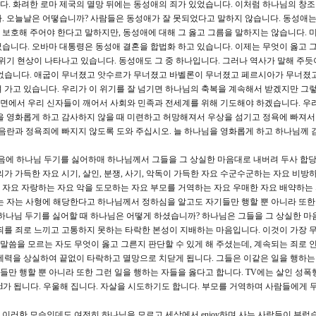
. 화려한 로마 제국의 멸망 뒤에는 동성애의 죄가 있었습니다. 이처럼 하나님의 창
. 오늘날은 어떻습니까? 사람들은 동성애가 잘 못되었다고 말하지 않습니다. 동성애는
보호해 주어야 한다고 말하지만, 동성애에 대해 그 옳고 그름을 말하지는 않습니다.
습니다. 오바마 대통령은 동성애 결혼을 합법화 하고 있습니다. 이제는 무엇이 옳고 
 위기 현상이 나타나고 있습니다. 동성애도 그 중 하나입니다. 그러나 역사가 말해 주듯
 없습니다. 애굽이 무너졌고 앗수르가 무너졌고 바벨론이 무너졌고 페르시아가 무너졌
 가고 있습니다. 우리가 이 위기를 잘 넘기면 하나님의 축복을 계속해서 받겠지만 그
런 면에서 우리 신자들이 깨어서 사회와 민족과 전세계를 위해 기도해야 하겠습니다. 우리
을 영화롭게 하고 감사하지 않을 때 미련하고 허망해져서 우상을 섬기고 정욕에 빠져
 음란과 정욕죄에 빠지지 않도록 도와 주십시오. 늘 하나님을 영화롭게 하고 하나님께 
 마음에 하나님 두기를 싫어하매 하나님께서 그들을 그 상실한 마음대로 내버려 두사 합
악의가 가득한 자요 시기, 살인, 분쟁, 사기, 악독이 가득한 자요 수군수군하는 자요 비방
자요 자랑하는 자요 악을 도모하는 자요 부모를 거역하는 자요 우매한 자요 배약하는
는 자는 사형에 해당한다고 하나님께서 정하심을 알고도 자기들만 행할 뿐 아니라 또한
하나님 두기를 싫어할 때 하나님은 어떻게 하셨습니까? 하나님은 그들을 그 상실한 마
nd)은 죄를 죄로 느끼고 고통하지 못하는 타락한 본성이 지배하는 마음입니다. 이것이 가장 
씀을 모르는 자도 무엇이 옳고 그른지 판단할 수 있게 해 주셨는데, 계속되는 죄로 
제력을 상실하여 끝없이 타락하고 멸망으로 치닫게 됩니다. 그들은 이같은 일을 행하는
만 행할 뿐 아니라 또한 그런 일을 행하는 자들을 옳다고 합니다. TV에는 살인 성폭
bird가 됩니다. 우울해 집니다. 자살을 시도하기도 합니다. 부모를 거역하며 사람들에게 
이러한 모습인데도 여전히 하나님을 모르고 세상에서 enjoy하며 사는 사람들이 부럽습