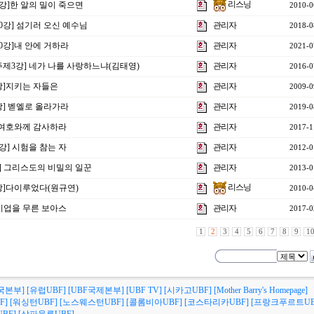
리스닝
4강]한 알의 밀이 죽으면
2010-0
20강] 섬기러 오신 예수님
관리자
2018-0
20강]내 안에 거하라
관리자
2021-0
 주제3강] 네가 나를 사랑하느냐(김태영)
관리자
2016-0
강]지키는 자들은
관리자
2009-0
2강] 벧엘로 올라가라
관리자
2019-0
] 여호와께 감사하라
관리자
2017-1
1강] 시험을 참는 자
관리자
2012-0
강] 그리스도의 비밀의 일꾼
관리자
2013-0
리스닝
강]다이루었다(원규연)
2010-0
] 기업을 무른 보아스
관리자
2017-0
1
2
3
4
5
6
7
8
9
1
국본부]
[유럽UBF]
[UBF국제본부]
[UBF TV]
[시카고UBF]
[Mother Barry's Homepage]
F]
[워싱턴UBF]
[노스웨스턴UBF]
[콜롬비아UBF]
[코스타리카UBF]
[프랑크푸르트UB