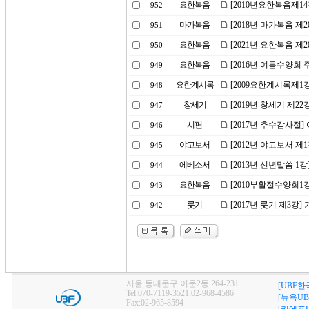
요한복음
[2010년요한복음제1
952
마가복음
[2018년 마가복음 제
951
요한복음
[2021년 요한복음 제
950
요한복음
[2016년 여름수양회
949
요한계시록
[2009요한계시록제1
948
창세기
[2019년 창세기 제2
947
시편
[2017년 추수감사절
946
야고보서
[2012년 야고보서 제
945
에베소서
[2013년 신년말씀 1
944
요한복음
[2010부활절수양회1
943
룻기
[2017년 룻기 제3강
942
서울 동대문구 이문2동 264-231
[UBF한
Tel:070-7119-3521,02-968-4586
[뉴욕UB
Fax:02-965-8594