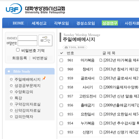
|
HOME
|
세계선교
|
각부모임
|
경성소모임
|
성경연구
|
사진자
Sunday Worship Message
주일예배메시지
비밀번호 기억
번호
글 제 목
회원등록
｜
비번분실
마가복음
[2012년 마가복음 제
961
창세기
[2013년 창세기 제
960
Bible Study
골로새서
[2013년 골로새서 제
959
주일예배메시지
성경공부문제지
사사기
[2009가을제자수양
958
수양회강의
고린도전서
[2015년 신년 말씀 제
957
특강
구약강의자료실
출애굽기
[2009년출애굽기제7
956
신약강의자료실
요한일서
[2019년 요한일서 제
955
강의안책자
누가복음
[2015년 추수감사절 
954
신명기
[2014년 신명기 제5
953