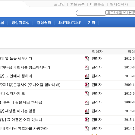
로그인
｜
회원등록
｜
비번분실
｜
현재접속자
료실
|
영상자료실
|
경성쉼터
|
JBF/EBF/CBF
|
기타
|
작성자
작성
4강] 열 둘을 세우시다
관리자
2012-0
1강] 하나님이 천지를 창조하시니라
관리자
2013-0
2강] 그 안에서 행하라
관리자
2013-0
회주제1강]큰용사여(주니어팀-함바나바)
관리자
2009-1
2강] 십자가의 도
관리자
2015-0
강] 홍해에 길을 내신 하나님
관리자
2009-0
5강] 세상을 이기는 믿음
관리자
2019-0
특강] 그 아홉은 어디 있느냐
관리자
2015-1
강] 네 하나님 여호와를 사랑하라
관리자
2014-1