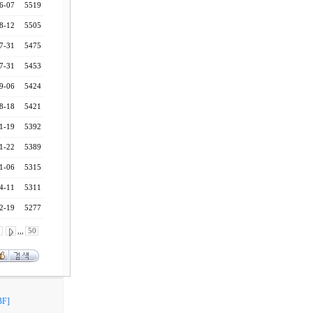
6-07
5519
8-12
5505
7-31
5475
7-31
5453
9-06
5424
8-18
5421
1-19
5392
1-22
5389
1-06
5315
4-11
5311
2-19
5277
0
,,,
50
F]