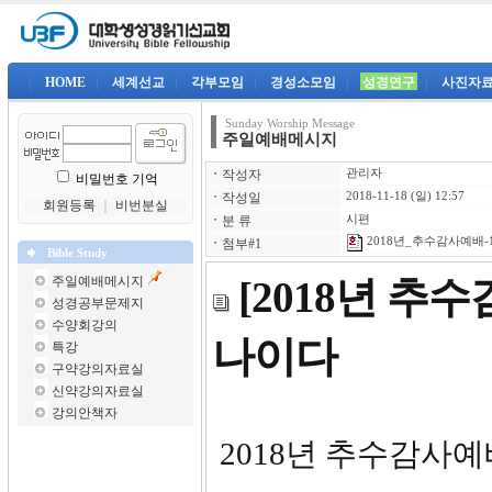
|
HOME
|
세계선교
|
각부모임
|
경성소모임
|
성경연구
|
사진자
Sunday Worship Message
주일예배메시지
ㆍ
작성자
관리자
비밀번호 기억
ㆍ
작성일
2018-11-18 (일) 12:57
회원등록
｜
비번분실
ㆍ
분 류
시편
2018년_추수감사예배-1
ㆍ
첨부#1
Bible Study
주일예배메시지
[2018년 추
성경공부문제지
수양회강의
나이다
특강
구약강의자료실
신약강의자료실
강의안책자
2018년