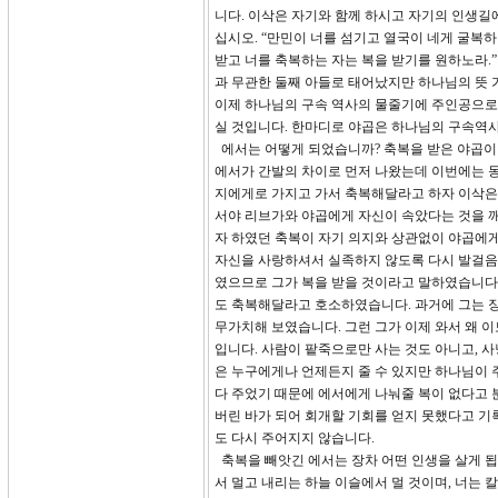
니다. 이삭은 자기와 함께 하시고 자기의 인생길
십시오. “만민이 너를 섬기고 열국이 네게 굴복
받고 너를 축복하는 자는 복을 받기를 원하노라.”
과 무관한 둘째 아들로 태어났지만 하나님의 뜻 
이제 하나님의 구속 역사의 물줄기에 주인공으로
실 것입니다. 한마디로 야곱은 하나님의 구속역
에서는 어떻게 되었습니까? 축복을 받은 야곱이 
에서가 간발의 차이로 먼저 나왔는데 이번에는 동
지에게로 가지고 가서 축복해달라고 하자 이삭은 
서야 리브가와 야곱에게 자신이 속았다는 것을 
자 하였던 축복이 자기 의지와 상관없이 야곱에게 
자신을 사랑하셔서 실족하지 않도록 다시 발걸음
였으므로 그가 복을 받을 것이라고 말하였습니다.
도 축복해달라고 호소하였습니다. 과거에 그는 장
무가치해 보였습니다. 그런 그가 이제 와서 왜 
입니다. 사람이 팥죽으로만 사는 것도 아니고, 
은 누구에게나 언제든지 줄 수 있지만 하나님이 
다 주었기 때문에 에서에게 나눠줄 복이 없다고 
버린 바가 되어 회개할 기회를 얻지 못했다고 기록
도 다시 주어지지 않습니다.
축복을 빼앗긴 에서는 장차 어떤 인생을 살게 됩니
서 멀고 내리는 하늘 이슬에서 멀 것이며, 너는 