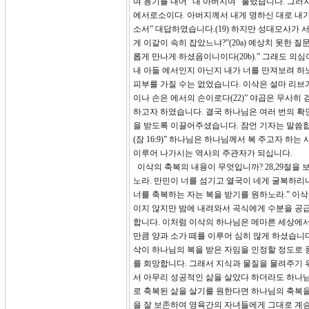
며 용기를 내어 “내 아버지여” 불렀습니다. 그러
에서로소이다. 아버지께서 내게 명하신 대로 내
소서” 대답하였습니다.(19) 하지만 성대모사가 
게 이같이 속히 잡았느냐?”(20a) 예상치 못한
롭게 만나게 하셨음이니이다(20b).” 그래도 의
내 아들 에서인지 아닌지 내가 너를 만져보려 하노
피부를 가질 수는 없었습니다. 이삭은 설마 리브
이나 손은 에서의 손이로다(22)” 야곱은 무사히
하고자 하였습니다. 결국 하나님은 여러 번의 확
을 받도록 이끌어주셨습니다. 잠언 기자는 말씀합
(잠 16:9)” 하나님은 하나님께서 복 주고자 
이루어 나가시는 역사의 주관자가 되십니다.
이삭의 축복의 내용이 무엇입니까? 28,29절을
노라. 만민이 너를 섬기고 열국이 네게 굴복하리
너를 축복하는 자는 복을 받기를 원하노라.” 이삭
이지 않지만 밤에 내려와서 곡식에게 수분을 공급
합니다. 이처럼 이삭의 하나님은 메마른 세상에서
만큼 양과 소가 떼를 이루어 심히 많게 하셨습니
삭이 하나님의 복을 받은 자임을 인정할 정도로 
를 희망합니다. 그래서 지식과 물질을 물려주기 
서 아무리 성공적인 삶을 살았다 하더라도 하나님
로 축복된 삶을 살기를 원한다면 하나님의 축복을
을 잘 보존하여 영육간의 자녀들에게 그대로 계승