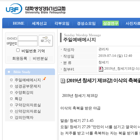
|
HOME
|
세계선교
|
각부모임
|
경성소모임
|
성경연구
|
사진자
Sunday Worship Message
주일예배메시지
ㆍ
작성자
관리자
비밀번호 기억
ㆍ
작성일
2019-07-14 (일) 12:40
회원등록
｜
비번분실
ㆍ
분 류
창세기
2019년_창세기18강-1(
ㆍ
첨부#1
Bible Study
[2019년 창세기 제18강] 이삭의 축
주일예배메시지
성경공부문제지
수양회강의
2019년 창세기 제18
특강
구약강의자료실
이삭의 축복을 받은 야곱
신약강의자료실
강의안책자
말씀/ 창세기 27:1-45
요절/ 창세기 27:29 “만민이 너를 섬기고 열
는 저주를 받고 너를 축복하는 자는 복을 받기를