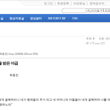
로그인
｜
회원등록
｜
비번분실
｜
현재접속자
료실
|
영상자료실
|
경성쉼터
|
JBF/EBF/CBF
|
기타
|
ㆍ추천:
0
ㆍ조회: 4
ㆍ
IP: 175.xxx.122
최동진).hwp
(64KB) (Down:394)
복을 받은 야곱
강 최동진
국이 네게 굴복하리니 네가 형제들의 주가 되고 네 어머니의 아들들이 네게 굴복하며 너를 
 원하노라”