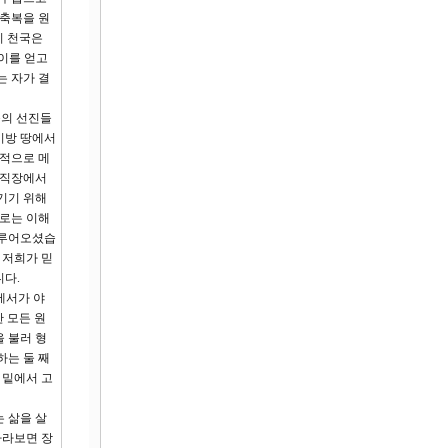
 축복을 원
지 천국은
 이를 얻고
는 자가 결
음의 선진들
이방 땅에서
영적으로 메
 직장에서
기기 위해
으로는 이해
이루어오셨습
 저희가 믿
니다.
에서가 야
 모든 원
 불러 형
하는 둘 째
 밑에서 고
 삶을 살
바라보면 장