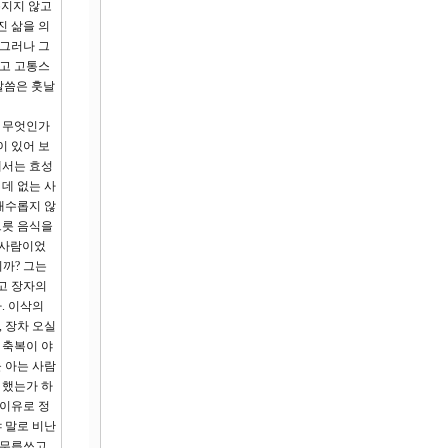
름지지 않고
진 삶을 의
 그러나 그
주고 고통스
말씀은 훗날
가 무엇인가
이 있어 보
에서는 효성
데 없는 사
대수롭지 않
그릇 음식을
 사람이었
니까? 그는
고 장자의
. 이삭의
 장차 오실
 축복이 야
 아는 사람
 했는가 하
 이유로 정
 말로 비난
 무릅쓰고