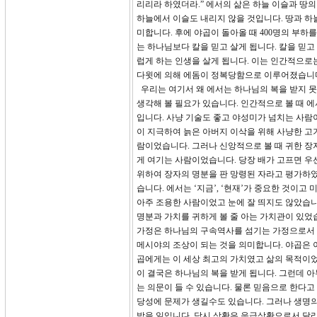
리리라 하였더라.” 에서의 삶은 하늘 이슬과 땅의
하늘에서 이슬도 내리지 않을 것입니다. 땅과 하
미합니다. 후에 야곱이 돌아올 때 400명의 부하
는 하나님보다 칼을 믿고 살게 됩니다. 칼을 믿고
럽게 하는 인생을 살게 됩니다. 이는 인간적으로는
다윗에 의해 에돔이 정복당함으로 이루어졌습니다.(
우리는 여기서 왜 에서는 하나님의 복을 받지 못
생각해 볼 필요가 있습니다. 인간적으로 볼 때 
입니다. 사냥 기술도 좋고 야성미가 넘치는 사람
이 지극하여 늙은 아버지 이삭을 위해 사냥한 고
람이었습니다. 그러나 신앙적으로 볼 때 귀한 장
게 여기는 사람이었습니다. 당장 배가 고프면 우
위하여 장자의 명분을 판 망령된 자라고 평가하였습
습니다. 에서는 ‘지금’, ‘현재’가 중요한 것이고
아주 조용한 사람이었고 눈에 잘 띄지도 않았습
명분과 가치를 귀하게 볼 줄 아는 가치관이 있었
가정은 하나님의 구속역사를 섬기는 가정으로서 이
메시야의 조상이 되는 것을 의미합니다. 야곱은 
곱에게는 이 세상 최고의 가치였고 삶의 목적이었
이 결국은 하나님의 복을 받게 됩니다. 그런데 
는 의문이 들 수 있습니다. 물론 믿음으로 한다고
당성에 문제가 생길수도 있습니다. 그러나 생명
받을 일입니다. 당시 상황은 응급상황으로서 달