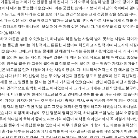
 기름짐과는 거리가 먼 인생을 살게 됩니다. 그가 아무리 열심히 밭을 갈아도 땅이 기
늘에서 내리는 풍성함이 없습니다. 이는 궁핍한 삶이라기보다 하나님의 축복에서 멀어
를 거느리고 마중 나가는 것을 보면 에서도 인간적으로는 크게 성공한 삶을 살았습니다.
 산다는 것은 남의 것을 빼앗고 약탈하는 삶을 말합니다. 즉 다른 사람들에게 상처를 
 강해보이지만 하나님이 보실 때에 큰 자의 삶은 아닙니다. ‘네 아우를 섬길 것’이란 
삼하8:14)
하고 야곱은 받을 수 있었는가, 하나님의 복을 받는 사람과 받지 못하는 사람의 차이
에서는 들판을 누비는 외향적이고 튼튼한 사람이며 화끈하고 자립적이며 지도자의 자질
이었습니다. 그때그때 현실 문제를 잘 해결해 나가는 유능한 사람이었습니다. 게다가 
기를 요리해 드리는 자상한 아들이었습니다. 에서는 인간적으로 볼 때 매력있고 흠잡을 
자의 명분을 팥죽 한 그릇에 팔아버릴 정도로 눈에 보이지 않는 귀중한 가치와 의미를 
선은 배고픔을 먼저 해결해야 하는 사람이었습니다. 히브리서 저자는 이런 에서를 한 
니다.(히12:16) 신앙이 없는 두 이방 여인과 결혼할 정도로 분별력이 없고 육신적인
 미래를 보고, 영원을 볼 줄 아는 안목과 가치관이 없었습니다. 반면 야곱은 어떤 사람입
니다. 인격적으로 완벽한 사람도 아니었습니다. 그러나 그에게는 그런 약점에도 불구하
습니다. 미래를 위해 현재의 배고픔을 참고 인내하고 손해를 볼 줄 아는 사람이었습니다
 가정의 장자가 된다는 것은 하나님의 축복의 역사, 구속 역사의 주역이 되는 것이요,
이 장자의 권리가 귀한 것을 알고 그것을 어찌하든지 쟁취하고자 하였습니다. 하나님의
습니다. 이렇게 하나님이 주신 명분의 영적인 가치, 하나님께 쓰임 받는 삶의 소중함을
아무리 하나님의 축복이 좋아도 리브가와 야곱이 이삭을 속이면서까지 꼭 이렇게 해야만
 모든 행위가 다 용납될 수는 없습니다. 아무리 옳은 일이라 할지라도 때로는 절차상의
의 촌각을 다투는 응급상황에서 절차를 따지다가 골든타임을 놓친다면 오히려 이것이야
리 선택의 여지가 없었습니다. 하나님의 뜻이라는 확신이 있었기 때문에 비난과 오해를