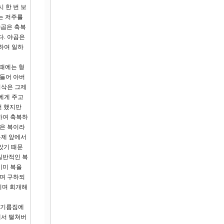
 한 번 보
는 저주를
야곱은 축복
다. 야곱은
하여 일하
 때에는 형
만들어 아버
이삭은 그제
에게 주고
뻔 했지만
하여 축복하
남은 복이라
문제 앞에서
았기 때문
일반적인 복
이미 복을
리며 구하되
흘리며 회개해
의 기름짐에
에서 떨쳐버