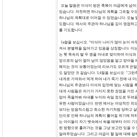
오늘 말씀은 이삭이 받은 축복이 야곱에게 넘어
있습니다. 자칫하면 하나님의 계획을 그르칠 수
하나님의 계획대로 이어질 수 있었습니다. 오늘 
도합니다. 역사의 주관자 하나님을 깊이 영접하고
를 기도합니다.
1a절을 보십시오. “이삭이 나이가 많아 눈이 어
져서 분별력을 잃어가고 있음을 상징합니다. 이는
는 헷 족속의 딸 두 명을 아내로 맞이하여 이삭
앞으로의 삶이 얼마 남지 않았음을 알고 맏아들 
해지는 것이 보통이었는데 리브가도 모르게 은밀하
도 알았던 것 같습니다. 3,4절을 보십시오. “
내게로 가져와서 먹게 하여 내가 죽기 전에 내 마
하나님의 주권보다 이삭의 입맛에 맞는 사람을 후
대게 사람들은 자기가 가지지 못한 장점을 가진
암아 죽을까봐 아내를 누이라 속일 정도로 두려움
유한 사람이었습니다. 반면 에서는 야성적인 외모
보다는 믿음직스럽고 최소한 자기처럼 당하고 살
단으로 인해 하나님의 계획이 틀어질 위기에 처하
는 아이들이 자기 뱃속에서 싸울 때부터 이미 기
된 방향으로 흘러가는 것을 그냥 보고만 있을 수
알려주었습니다. 그리고 야곱이 할 일에 대해 말해