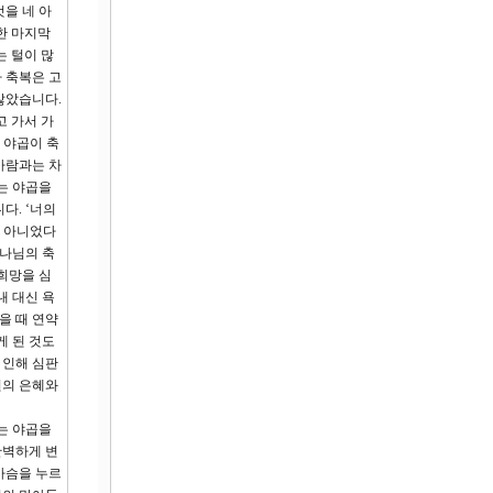
을 네 아
한 마지막
는 털이 많
 축복은 고
않았습니다.
고 가서 가
 야곱이 축
바람과는 차
는 야곱을
다. ‘너의
이 아니었다
하나님의 축
희망을 심
내 대신 욕
을 때 연약
게 된 것도
 인해 심판
원의 은혜와
는 야곱을
완벽하게 변
가슴을 누르