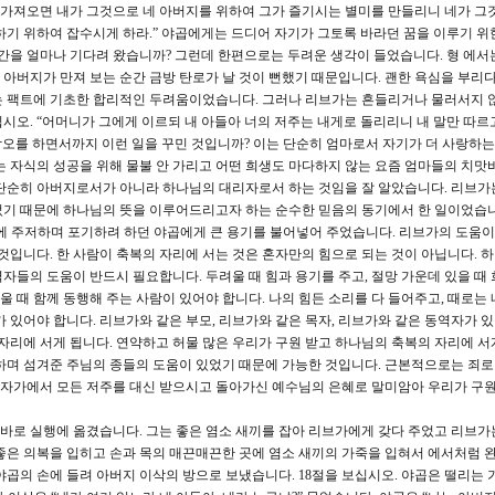
로 가져오면 내가 그것으로 네 아버지를 위하여 그가 즐기시는 별미를 만들리니 네가 그것
하기 위하여 잡수시게 하라.” 야곱에게는 드디어 자기가 그토록 바라던 꿈을 이루기 위
순간을 얼마나 기다려 왔습니까? 그런데 한편으로는 두려운 생각이 들었습니다. 형 에서
아버지가 만져 보는 순간 금방 탄로가 날 것이 뻔했기 때문입니다. 괜한 욕심을 부리다
는 팩트에 기초한 합리적인 두려움이었습니다. 그러나 리브가는 흔들리거나 물러서지 
시오. “어머니가 그에게 이르되 내 아들아 너의 저주는 내게로 돌리리니 내 말만 따르
 각오를 하면서까지 이런 일을 꾸민 것입니까? 이는 단순히 엄마로서 자기가 더 사랑하는
는 자식의 성공을 위해 물불 안 가리고 어떤 희생도 마다하지 않는 요즘 엄마들의 치맛
 단순히 아버지로서가 아니라 하나님의 대리자로서 하는 것임을 잘 알았습니다. 리브가
기 때문에 하나님의 뜻을 이루어드리고자 하는 순수한 믿음의 동기에서 한 일이었습니
에 주저하며 포기하려 하던 야곱에게 큰 용기를 불어넣어 주었습니다. 리브가의 도움
것입니다. 한 사람이 축복의 자리에 서는 것은 혼자만의 힘으로 되는 것이 아닙니다. 
자들의 도움이 반드시 필요합니다. 두려울 때 힘과 용기를 주고, 절망 가운데 있을 때 
울 때 함께 동행해 주는 사람이 있어야 합니다. 나의 힘든 소리를 다 들어주고, 때로는 
 있어야 합니다. 리브가와 같은 부모, 리브가와 같은 목자, 리브가와 같은 동역자가 있
자리에 서게 됩니다. 연약하고 허물 많은 우리가 구원 받고 하나님의 축복의 자리에 서
하며 섬겨준 주님의 종들의 도움이 있었기 때문에 가능한 것입니다. 근본적으로는 죄로
 십자가에서 모든 저주를 대신 받으시고 돌아가신 예수님의 은혜로 말미암아 우리가 구
바로 실행에 옮겼습니다. 그는 좋은 염소 새끼를 잡아 리브가에게 갖다 주었고 리브가
좋은 의복을 입히고 손과 목의 매끈매끈한 곳에 염소 새끼의 가죽을 입혀서 에서처럼 
야곱의 손에 들려 아버지 이삭의 방으로 보냈습니다. 18절을 보십시오. 야곱은 떨리는 