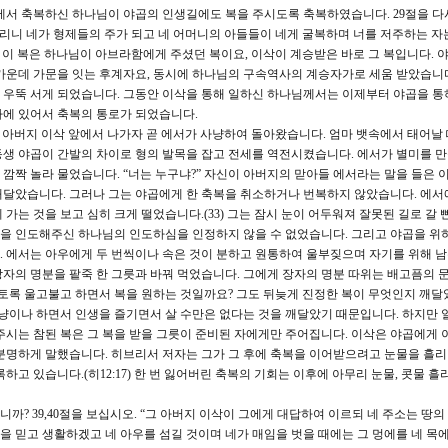
에서 축복하신 하나님이 야곱의 인생길에도 복을 주시도록 축복하였습니다. 29절을 다시
하리니 네가 형제들의 주가 되고 네 어머니의 아들들이 네게 굴복하며 너를 저주하는 자
 이 복은 하나님이 아브라함에게 주셨던 복이요, 이삭이 계승받은 바로 그 복입니다. 
가운데 가문을 잇는 후계자요, 동시에 하나님의 구속역사의 계승자가로 세움 받았습니
 우뚝 서게 되었습니다. 그동안 이삭을 통해 일하신 하나님께서는 이제부터 야곱을 통
사에 있어서 축복의 통로가 되었습니다.
아버지 이삭 앞에서 나가자 곧 에서가 사냥하여 돌아왔습니다. 엄마 뱃속에서 태어날
생 야곱이 간발의 차이로 형의 발목을 잡고 전세를 역전시켰습니다. 에서가 별미를 
깜짝 놀라 물었습니다. “너는 누구냐?” 자신이 아버지의 맏아들 에서라는 말을 들은 
깨달았습니다. 그러나 그는 야곱에게 한 축복을 취소하거나 번복하지 않았습니다. 에서
가는 것을 보고 심히 크게 떨었습니다.(33) 그는 잠시 눈이 어두워져 잘못된 길로 갈 
을 인도해주신 하나님의 인도하심을 인정하지 않을 수 없었습니다. 그리고 야곱을 위
 에서는 아우에게 두 번씩이나 속은 것이 분하고 원통하여 울부짖으며 자기를 위해 
자의 명분을 팥죽 한 그릇과 바꿔 먹었습니다. 그에게 장자의 명분 따위는 배고픔의 
이토록 울고불고 하면서 복을 원하는 것일까요? 그도 뒤늦게 진정한 복이 무엇인지 깨달
사냥이나 하면서 인생을 즐기면서 살 수만은 없다는 것을 깨달았기 때문입니다. 하지만 
주시는 참된 복은 그 복을 받을 그릇이 준비된 자에게만 주어집니다. 이삭은 야곱에게 
분명하게 말했습니다. 히브리서 저자는 그가 그 후에 축복을 이어받으려고 눈물을 흘
하고 있습니다.(히12:17) 한 번 잃어버린 축복의 기회는 이후에 아무리 눈물, 콧물 
까? 39,40절을 보십시오. “그 아버지 이삭이 그에게 대답하여 이르되 네 주소는 땅
칼을 믿고 생활하겠고 네 아우를 섬길 것이며 네가 매임을 벗을 때에는 그 멍에를 네 목