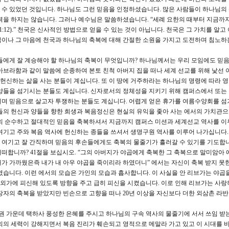
수 있었던 것입니다. 하나님도 그런 믿음을 인정하셨습니다. 많은 사람들이 하나님의
력을 하지는 않습니다. 그러나 예수님은 말씀하셨습니다. “세례 요한의 때부터 지금까
12).” 천국은 신사적인 방법으로 얻을 수 있는 것이 아닙니다. 천국은 그 가치를 알고
이나 그 마음에 천국과 하나님의 축복에 대해 간절한 소원을 가지고 도전하며 침노하
에게 잘 계승해야 할 하나님의 축복이 무엇입니까? 하나님께서는 우리 모임에도 믿
아브라함과 같이 말씀에 순종하여 본토 친척 아버지 집을 떠나 세계 선교를 위해 낯선 
 헌신하는 삶을 사는 분들이 계십니다. 또 이 땅에 거주하라는 하나님의 명령에 따라 
 양들을 섬기시는 분들도 계십니다. 신자로서의 정체성을 지키기 위해 캠퍼스에서 또는
키며 믿음으로 살고자 투쟁하는 분들도 계십니다. 어렵게 얻은 휴가를 여름수양회를 섬
들의 헌신과 양들을 향한 희생과 복음정신은 현실의 유익을 좇아 사는 에서의 가치관
들의 순수하고 절대적인 믿음을 축복하셔서 지금까지 캠퍼스 미션과 세계선교 역사를 
여기고 주와 복음 역사에 헌신하는 종들을 쓰셔서 생명구원 역사를 이루어 나가십니다.
 여기고 잘 간직하며 믿음의 후손들에게도 축복의 물줄기가 흘러갈 수 있기를 기도합
어떠합니까? 41절을 보십시오. “그의 아버지가 야곱에게 축복한 그 축복으로 말미암아 
가 가까웠은즉 내가 내 아우 야곱을 죽이리라 하였더니” 에서는 자신이 축복 받지 못한
였습니다. 이런 에서의 모습은 가인의 모습과 흡사합니다. 이 사실을 안 리브가는 야곱을
 외가에 피신해 있도록 방향을 주고 급히 피신을 시켰습니다. 이로 인해 리브가는 사랑
장자의 축복을 받았지만 빈손으로 고향을 떠나 20년 이상을 자신보다 더한 외삼촌 라반
 가운데 택하사 풍성한 은혜를 주시고 하나님의 구속 역사의 물줄기에 서서 쓰임 받는
의의 세력이 강해지면서 복음 진리가 훼손되고 영적으로 메말라 가고 있고 이 시대를 