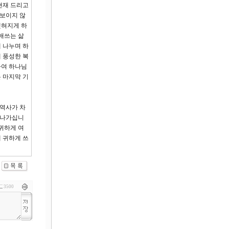
현재 드리고
 보이지 않
맺혀지게 하
애쓰는 삶
 나누며 하
 풍성한 복
하여 하나님
 마지막 기
승역사가 차
어나가십니
귀하게 여
 귀하게 쓰
3500