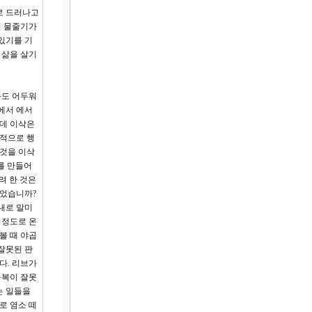
로 드러나고
의 물줄기가
있기를 기
 삶을 살기
눈도 어두워
에서 에서
런데 이삭은
개적으로 행
 것을 이삭
미를 만들어
려 한 것은
이었습니까?
내로 말미
 정도로 온
볼 때 야곱
잘못된 판
다. 리브가
축복이 잘못
는 일들을
로 염소 떼