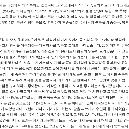
가는 과정에 대해 기록하고 있습니다. 그 과정에서 이삭의 가족들의 허물과 죄가 그대
도 있었지만 하나님께서 적극적으로 개입하셔서 이삭의 허물을 감당해 주심으로 축복
말씀을 통해 하나님께 쓰임 받기 위해 가져야 할 삶의 자세와 믿음의 가치관을 배울 수 
 우리에게 주신 신령한 복을 잘 감당하며 후손들에게 하나님의 축복을 계승하는, 복된
두워 잘 보지 못하더니” 이 말은 이삭이 나이가 많아져 육신의 눈 뿐 만 아니라 영적인 
 그의 인생을 마무리하는 계승역사를 앞두고 그대로 나타났습니다. 26장 마지막 부분
과 리브가의 마음에 근심을 안겨주었으며 계승자로서 합당치 않음이 드러났습니다. 그
에서를 불러 축복하고자 했습니다. 당시 축복의식은 가문의 모든 사람을 모아놓고 공
게 행하려 한 것을 보면 에서의 이런 점 때문에 공개적인 검증과정을 통과하지 못할
그런즉 네 기구 곧 화살통과 활을 가지고 들에 가서 나를 위하여 사냥하여 내가 즐기는 별
음껏 네게 축복하게 하라.” 평소 즐겨먹던 에서가 만들어준 별미를 먹고 에서를 축복하
계자로 세우려 했다는 것을 말합니다. 에서가 어떤 면에서 이삭의 입맛에 맞는 사람
 사람을 부러워하고 좋아합니다. 이삭은 조용하고 사색을 좋아하는 사람이었습니다. 아
 많고 소심하였으며 반복해서 우물을 빼앗길 때에도 저항 한 번 안하고 그대로 양보할
에다 사냥도 잘하였고, 이방 족속들과도 잘 지낼 정도로 사교적이었기 때문에 이삭이 
지는 않을 것으로 생각되었습니다. 그러나 이는 하나님의 뜻이 아니었습니다. 이삭의 
게 되었습니다. 그런데 이삭이 에서에게 하는 이 말을 리브가가 우연히 듣게 되었습니
도를 통해 하나님의 뜻이 야곱에게 있다는 것을 알고 있었습니다. 리브가는 하나님의 
 없었습니다. 리브가는 에서가 사냥하러 들로 나갔을 때 야곱을 불러 현재 일어나고 있
주었습니다. 8-10절을 보십시오. “그런즉 내 아들아 내 말을 따라 내가 네게 명하는 대