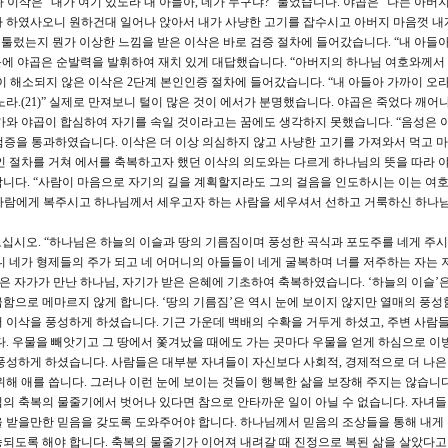
자 이삭은 “내가 여기 있노라 내 아들아, 네가 누구냐?” 물었습니다. 야곱은 “나는 아버
가 하였사오니 원하건대 일어나 앉아서 내가 사냥한 고기를 잡수시고 아버지 마음껏 내
서툴렀는지 뭔가 이상한 느낌을 받은 이삭은 바로 검증 절차에 들어갔습니다. “내 아들아
 질문에 야곱은 순발력을 발휘하여 재치 있게 대답했습니다. “아버지의 하나님 여호와께서
심이 해소되지 않은 이삭은 2단계 본인인증 절차에 들어갔습니다. “내 아들아 가까이 오
라.(21)” 실제로 만져보니 털이 많은 것이 에서가 분명했습니다. 야곱은 죽었다 깨어
가와 야곱이 합심하여 자기를 속일 것이라고는 꿈에도 생각하지 못했습니다. “음성은 
 검증을 통과하였습니다. 이삭은 더 이상 의심하지 않고 사냥한 고기를 가져와서 먹고 
인 절차를 거쳐 에서를 축복하고자 했던 이삭의 의도와는 다르게 하나님의 뜻을 따라 
니다. “사람이 마음으로 자기의 길을 계획할지라도 그의 걸음을 인도하시는 이는 여
하는 사람에게 복주시고 하나님께서 세우고자 하는 사람을 세우셔서 선하고 거룩하신 하나
 보십시오. “하나님은 하늘의 이슬과 땅의 기름짐이며 풍성한 곡식과 포도주를 네게 주
니 네가 형제들의 주가 되고 네 어머니의 아들들이 네게 굴복하며 너를 저주하는 자는 
은 자가가 만난 하나님, 자기가 받은 은혜에 기초하여 축복하였습니다. ‘하늘의 이슬’은
함으로 메마르지 않게 합니다. ‘땅의 기름짐’은 역시 눈에 보이지 않지만 열매의 풍성
 이삭을 풍성하게 하셨습니다. 기근 가운데 백배의 수확을 거두게 하셨고, 주변 사람
다. 우물을 빼앗기고 그 땅에서 쫓겨났을 때에도 가는 곳마다 우물을 얻게 하심으로 이
풍성하게 하셨습니다. 사람들은 대부분 자녀들이 자신보다 사회적, 경제적으로 더 나은
위해 애를 씁니다. 그러나 이런 눈에 보이는 것들이 행복한 삶을 보장해 주지는 않습니다
의 축복의 물줄기에서 벗어나 있다면 참으로 안타까운 일이 아닐 수 없습니다. 자녀
 받을만한 믿음을 갖도록 도와주어야 합니다. 하나님께서 믿음의 조상들을 통해 내게
되도록 해야 합니다. 축복의 물줄기가 이어져 내려갈 때 진정으로 복된 삶을 살았다고 