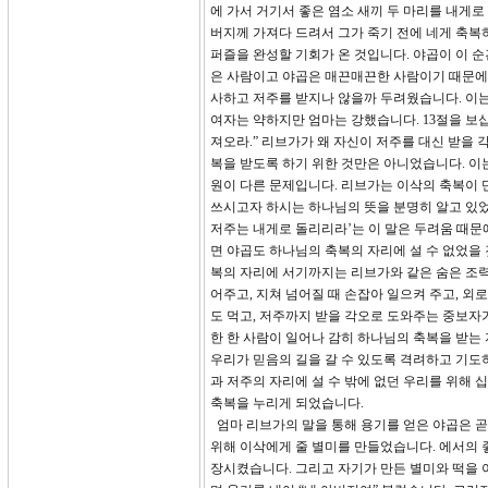
에 가서 거기서 좋은 염소 새끼 두 마리를 내게
버지께 가져다 드려서 그가 죽기 전에 네게 축복
퍼즐을 완성할 기회가 온 것입니다. 야곱이 이 
은 사람이고 야곱은 매끈매끈한 사람이기 때문에 
사하고 저주를 받지나 않을까 두려웠습니다. 이
여자는 약하지만 엄마는 강했습니다. 13절을 보십
져오라.” 리브가가 왜 자신이 저주를 대신 받을
복을 받도록 하기 위한 것만은 아니었습니다. 이
원이 다른 문제입니다. 리브가는 이삭의 축복이
쓰시고자 하시는 하나님의 뜻을 분명히 알고 있었
저주는 내게로 돌리리라’는 이 말은 두려움 때문
면 야곱도 하나님의 축복의 자리에 설 수 없었을 
복의 자리에 서기까지는 리브가와 같은 숨은 조력
어주고, 지쳐 넘어질 때 손잡아 일으켜 주고, 외로
도 먹고, 저주까지 받을 각오로 도와주는 중보자가
한 한 사람이 일어나 감히 하나님의 축복을 받는 
우리가 믿음의 길을 갈 수 있도록 격려하고 기도
과 저주의 자리에 설 수 밖에 없던 우리를 위해
축복을 누리게 되었습니다.
엄마 리브가의 말을 통해 용기를 얻은 야곱은 곧
위해 이삭에게 줄 별미를 만들었습니다. 에서의 
장시켰습니다. 그리고 자기가 만든 별미와 떡을 