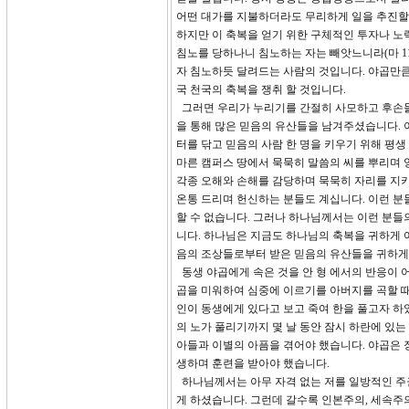
어떤 대가를 지불하더라도 무리하게 일을 추진할 
하지만 이 축복을 얻기 위한 구체적인 투자나 노
침노를 당하나니 침노하는 자는 빼앗느니라(마 11:
자 침노하듯 달려드는 사람의 것입니다. 야곱만큼
국 천국의 축복을 쟁취 할 것입니다.
그러면 우리가 누리기를 간절히 사모하고 후손들
을 통해 많은 믿음의 유산들을 남겨주셨습니다. 
터를 닦고 믿음의 사람 한 명을 키우기 위해 평생
마른 캠퍼스 땅에서 묵묵히 말씀의 씨를 뿌리며
각종 오해와 손해를 감당하며 묵묵히 자리를 지
온통 드리며 헌신하는 분들도 계십니다. 이런 분
할 수 없습니다. 그러나 하나님께서는 이런 분
니다. 하나님은 지금도 하나님의 축복을 귀하게 
음의 조상들로부터 받은 믿음의 유산들을 귀하게
동생 야곱에게 속은 것을 안 형 에서의 반응이 
곱을 미워하여 심중에 이르기를 아버지를 곡할 때
인이 동생에게 있다고 보고 죽여 한을 풀고자 하
의 노가 풀리기까지 몇 날 동안 잠시 하란에 있는
아들과 이별의 아픔을 겪어야 했습니다. 야곱은 
생하며 훈련을 받아야 했습니다.
하나님께서는 아무 자격 없는 저를 일방적인 주권
게 하셨습니다. 그런데 갈수록 인본주의, 세속주