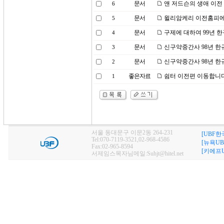
문서
앤 저드슨의 생애 이전
6
문서
윌리암케리 이전홈피에
5
문서
구제에 대하여 99년 
4
문서
신구약중간사 98년 한
3
문서
신구약중간사 98년 한
2
좋은자료
쉼터 이전편 이동합니
1
서울 동대문구 이문2동 264-231
[UBF한
Tel:070-7119-3521,02-968-4586
[뉴욕UB
Fax:02-965-8594
[키에프U
서제임스목자님메일:Suhjt@hitel.net