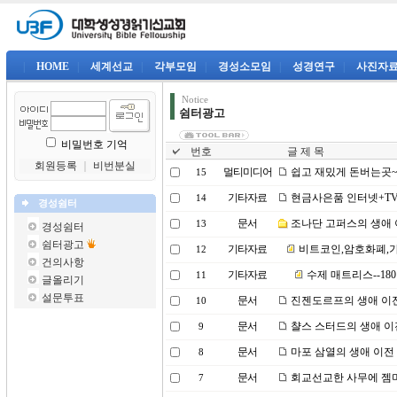
|
HOME
|
세계선교
|
각부모임
|
경성소모임
|
성경연구
|
사진자
Notice
쉼터광고
비밀번호 기억
번호
글 제 목
회원등록
｜
비번분실
멀티미디어
쉽고 재밌게 돈버는곳
15
기타자료
현금사은품 인터넷+TV 견
14
경성쉼터
문서
조나단 고퍼스의 생애 
13
경성쉼터
쉼터광고
기타자료
비트코인,암호화폐,가
12
건의사항
기타자료
수제 매트리스--180
11
글올리기
설문투표
문서
진젠도르프의 생애 이
10
문서
챨스 스터드의 생애 이
9
문서
마포 삼열의 생애 이전
8
문서
회교선교한 사무에 젬
7