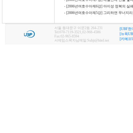
[2006년여호수아제6강] 아이성 정복의 실
[2006년여호수아제5강] 그리하면 무너지
서울 동대문구 이문2동 264-231
[UBF한
Tel:070-7119-3521,02-968-4586
[뉴욕UB
Fax:02-965-8594
[키에프U
서제임스목자님메일:Suhjt@hitel.net