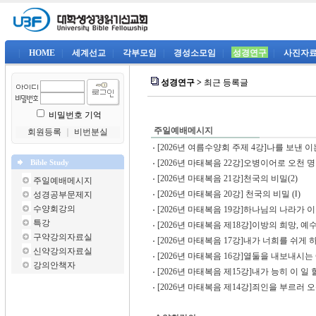
|
HOME
|
세계선교
|
각부모임
|
경성소모임
|
성경연구
|
사진자
성경연구 >
최근 등록글
비밀번호 기억
주일예배메시지
회원등록
｜
비번분실
[2026년 여름수양회 주제 4강]나를 보낸 이는
[2026년 마태복음 22강]오병이어로 오천 명
Bible Study
[2026년 마태복음 21강]천국의 비밀(2)
주일예배메시지
[2026년 마태복음 20강] 천국의 비밀 (Ⅰ)
성경공부문제지
수양회강의
[2026년 마태복음 19강]하나님의 나라가 이미
특강
[2026년 마태복음 제18강]이방의 희망, 예수
구약강의자료실
[2026년 마태복음 17강]내가 너희를 쉬게 하
신약강의자료실
[2026년 마태복음 16강]열둘을 내보내시는 
강의안책자
[2026년 마태복음 제15강]내가 능히 이 일 할 
[2026년 마태복음 제14강]죄인을 부르러 오신