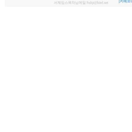
[키에프U
서제임스목자님메일:Suhjt@hitel.net