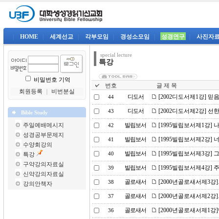
|
HOME
|
세계선교
|
각부모임
|
경성소모임
|
성경연구
|
사진자
special lecture
특강
비밀번호 기억
번호
글 제 목
회원등록
｜
비번분실
디도서
[2002디도서제1강] 믿
44
디도서
[2002디도서제2강] 선
43
Bible Study
주일예배메시지
빌립보서
[1995빌립보서제1강]
42
성경공부문제지
빌립보서
[1995빌립보서제2강] 
41
수양회강의
빌립보서
[1995빌립보서제3강]
특강
40
구약강의자료실
빌립보서
[1995빌립보서제4강]
39
신약강의자료실
골로새서
[2000년골로새서제3강]
38
강의안책자
골로새서
[2000년골로새서제2강]
37
골로새서
[2000년골로새서제1강
36