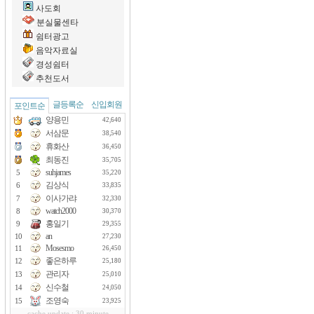
사도회
제 5 조 (회원의 의무)
① 회원은 이 규칙에서 규정하는 사항과 공지
분실물센타
② 정식회원은 아래 각 호의 행위를 하여서는 
쉼터광고
1. 정당한 이유없이 타인의 명예를 손상시키
음악자료실
2. 공공질서 또는 미풍양속을 해하는 행위
경성쉼터
3. 본 사이트의 명예를 손상시키거나 운영을
4. 국가안전을 위협하거나 범죄와 결부된다고
추천도서
5. 본 규칙에 위반하여 회원활동을 하는 행위
6. 기타 현행법에 위배되는 행위
글등록순
신입회원
포인트순
양용민
42,640
제 6 조 (회원가입 제한)
서삼문
다음 각호에 해당되는 경우 사전 경고없이 해당 
38,540
① 제 5 조에 의한 회원의 의무를 위반하였을 
휴화산
36,450
② 게시판에 불법 성인물 및 음란물을 게시하
최동진
35,705
③ 게시판에 저작권 및 저작인접권을 침해하는
suhjames
5
35,220
④ 회원가입시 거짓정보를 기입한 경우.
김상식
6
33,835
⑤회원의 동의없이 상업적 광고성 글을 게제하
이사가랴
7
32,330
watch2000
8
30,370
제 7 조 (게시판 글의 저작권)
홍일기
① 게시판에 게시한 글의 저작권에 대한 일체의
9
29,355
② 게시판의 글과 관련한 모든 법적인 문제에 
an
10
27,230
Mosesmo
11
26,450
제 8 조 (내용의 변경 및 추가)
좋은하루
12
25,180
본 운영위가 필요하다고 판단하는 경우 본 홈페
관리자
13
25,010
별도로 공지합니다.
신수철
14
24,050
조영숙
15
23,925
제 9 조 (관리운영자의 의무)
cache update : 30 minute