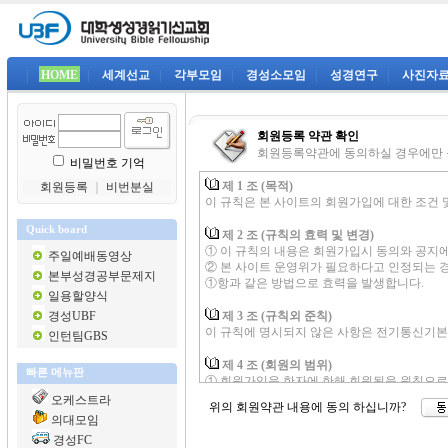
|
HOME
|
세계선교
|
각부모임
|
경성소모임
|
성경연구
|
사진자
회원등록 약관 확인
회원등록약관에 동의하실 경우에만
비밀번호 기억
제 1 조 (목적)
회원등록
｜
비번분실
이 규칙은 본 사이트의 회원가입에 대한 조건 
Quick board
제 2 조 (규칙의 효력 및 변경)
① 이 규칙의 내용은 회원가입시 동의와 공지
주일예배동영상
② 본 사이트 운영위가 필요하다고 인정되는 경우
본부성경공부문제지
①항과 같은 방법으로 효력을 발생합니다.
일용할양식
경성UBF
제 3 조 (규칙외 준칙)
이 규칙에 명시되지 않은 사항은 전기통신기본
인턴팀GBS
제 4 조 (회원의 범위)
빠른 메뉴판
① 회원가입을 한자에 한해 회원됨을 원칙으로
② 비회원은 특정 영역의 게시판을 사용하실 수
오케스트라
위의 회원약관 내용에 동의 하십니까?
③ 회원이라 함은 회원과 비회원을 통칭합니다
의대모임
④ 기타 언급되지 않은 사항은 일반 통상적 회
경성FC