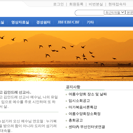
로그인
｜
회원등록
｜
비번분실
｜
현재접속자
료실
|
영상자료실
|
경성쉼터
|
JBF/EBF/CBF
|
기타
|
공지사항
고 김안드레 선교사..
여름수양회 장소 및 날짜
고 김안드레 선교사 예수님, 나의 유일
임시소회공고
일 네 입으로 예수를 주로 시인하며 또 하
 살..
마가복음서론특강
여름수양회장소확정
총회공고
) 섬기러 오신 예수님 연요절 : 누가복
섬김을 받으려 함이 아니라 도리어 섬기려
센타內 무선인터넷연결
대속물..