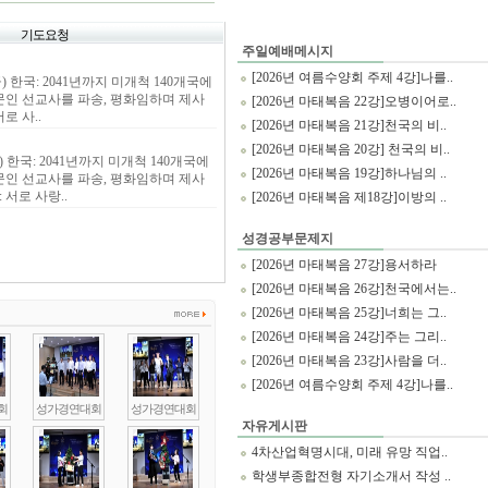
기도요청
주일예배메시지
[2026년 여름수양회 주제 4강]나를..
수, 금) 한국: 2041년까지 미개척 140개국에
전문인 선교사를 파송, 평화임하며 제사
[2026년 마태복음 22강]오병이어로..
로 사..
[2026년 마태복음 21강]천국의 비..
[2026년 마태복음 20강] 천국의 비..
, 금) 한국: 2041년까지 미개척 140개국에
[2026년 마태복음 19강]하나님의 ..
전문인 선교사를 파송, 평화임하며 제사
 서로 사랑..
[2026년 마태복음 제18강]이방의 ..
성경공부문제지
[2026년 마태복음 27강]용서하라
[2026년 마태복음 26강]천국에서는..
[2026년 마태복음 25강]너희는 그..
[2026년 마태복음 24강]주는 그리..
[2026년 마태복음 23강]사람을 더..
[2026년 여름수양회 주제 4강]나를..
회
성가경연대회
성가경연대회
자유게시판
4차산업혁명시대, 미래 유망 직업..
학생부종합전형 자기소개서 작성 ..