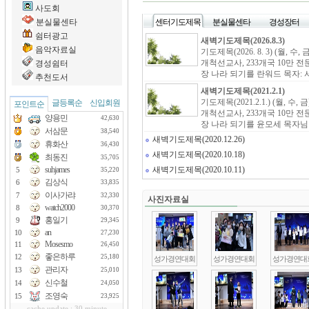
사도회
분실물센타
센터기도제목
분실물센타
경성장터
쉼터광고
새벽기도제목(2026.8.3)
음악자료실
기도제목(2026. 8. 3) (월, 
개척선교사, 233개국 10만 
경성쉼터
장 나라 되기를 란워드 목자: 서
추천도서
새벽기도제목(2021.2.1)
기도제목(2021.2.1.) (월, 수
글등록순
신입회원
포인트순
개척선교사, 233개국 10만 
양용민
42,630
장 나라 되기를 윤모세 목자님:
서삼문
38,540
새벽기도제목(2020.12.26)
휴화산
36,430
새벽기도제목(2020.10.18)
최동진
35,705
suhjames
새벽기도제목(2020.10.11)
5
35,220
김상식
6
33,835
이사가랴
7
32,330
사진자료실
watch2000
8
30,370
홍일기
9
29,345
an
10
27,230
Mosesmo
11
26,450
좋은하루
12
25,180
성가경연대회
성가경연대회
성가경연대
관리자
13
25,010
신수철
14
24,050
조영숙
15
23,925
cache update : 30 minute