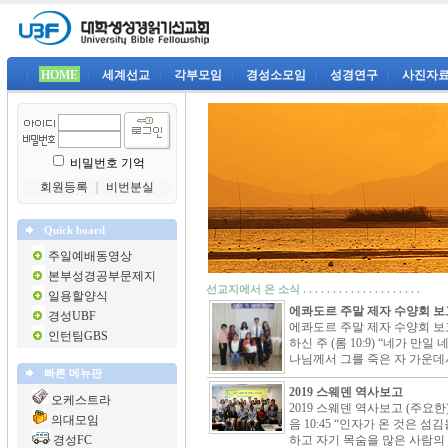
|
HOME
|
세계선교
|
각부모임
|
경성소모임
|
성경연구
|
사진자
비밀번호 기억
회원등록
｜
비번분실
Quick board
주일예배동영상
본부성경공부문제지
선교지에서 온 소식 . . . . . . . . . . . . . . . . . . . .
일용할양식
에콰도르 주말 제자 수양회 보
경성UBF
에콰도르 주말 제자 수양회 보
인턴팀GBS
하신 주 (롬 10:9) “네가 만
나님께서 그를 죽은 자 가운데서
빠른 메뉴판
2019 스웨덴 역사보고
오케스트라
2019 스웨덴 역사보고 (주요한
의대모임
음 10:45 “인자가 온 것은 
경성FC
하고 자기 목숨을 많은 사람의 