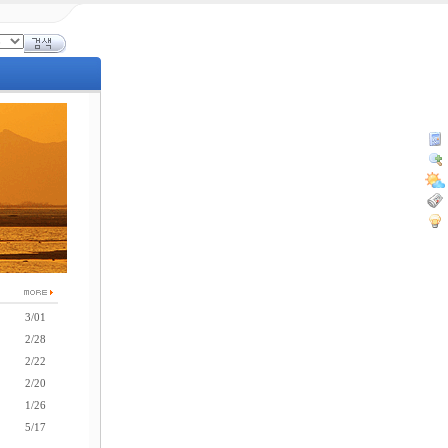
3/01
2/28
2/22
2/20
1/26
5/17