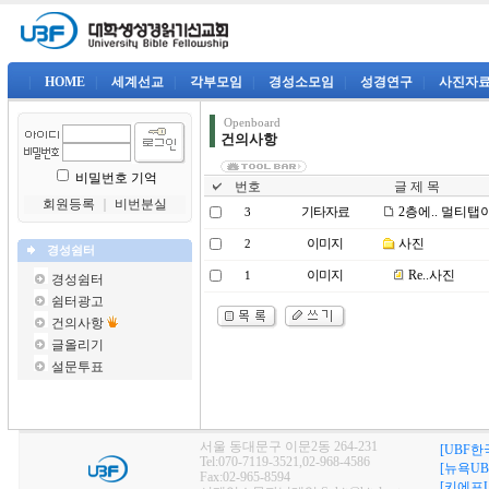
|
HOME
|
세계선교
|
각부모임
|
경성소모임
|
성경연구
|
사진자
Openboard
건의사항
비밀번호 기억
번호
글 제 목
회원등록
｜
비번분실
기타자료
2층에.. 멀티탭
3
이미지
사진
2
경성쉼터
이미지
Re..사진
1
경성쉼터
쉼터광고
건의사항
글올리기
설문투표
서울 동대문구 이문2동 264-231
[UBF한
Tel:070-7119-3521,02-968-4586
[뉴욕UB
Fax:02-965-8594
[키에프U