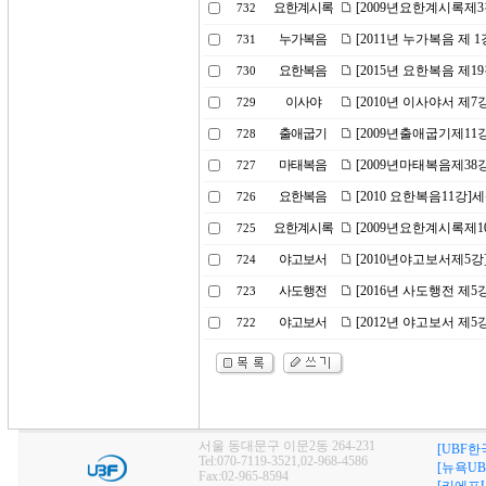
요한계시록
[2009년요한계시록제
732
누가복음
[2011년 누가복음 제
731
요한복음
[2015년 요한복음 제1
730
이사야
[2010년 이사야서 제7
729
출애굽기
[2009년출애굽기제11
728
마태복음
[2009년마태복음제38
727
요한복음
[2010 요한복음11강]
726
요한계시록
[2009년요한계시록제1
725
야고보서
[2010년야고보서제5
724
사도행전
[2016년 사도행전 제5
723
야고보서
[2012년 야고보서 제5
722
서울 동대문구 이문2동 264-231
[UBF한
Tel:070-7119-3521,02-968-4586
[뉴욕UB
Fax:02-965-8594