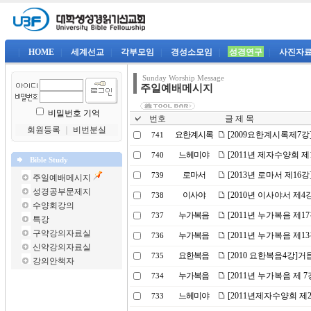
|
HOME
|
세계선교
|
각부모임
|
경성소모임
|
성경연구
|
사진자
Sunday Worship Message
주일예배메시지
비밀번호 기억
번호
글 제 목
회원등록
｜
비번분실
요한계시록
[2009요한계시록제7강
741
느헤미야
[2011년 제자수양회 제
740
Bible Study
로마서
[2013년 로마서 제16
739
주일예배메시지
성경공부문제지
이사야
[2010년 이사야서 제
738
수양회강의
누가복음
[2011년 누가복음 제1
737
특강
구약강의자료실
누가복음
[2011년 누가복음 제
736
신약강의자료실
요한복음
[2010 요한복음4강]거
735
강의안책자
누가복음
[2011년 누가복음 제 
734
느헤미야
[2011년제자수양회 제
733