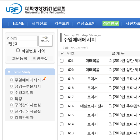
|
HOME
|
세계선교
|
각부모임
|
경성소모임
|
성경연구
|
사진자
Sunday Worship Message
주일예배메시지
비밀번호 기억
번호
글 제 목
회원등록
｜
비번분실
마태복음
[2019년 성탄 
621
마태복음
[2019년 성탄 
620
Bible Study
로마서
[2019년 로마서
619
주일예배메시지
성경공부문제지
로마서
[2019년 로마서
618
수양회강의
로마서
[2019년 로마서
617
특강
구약강의자료실
데살로니가전서
[2019년 추수
616
신약강의자료실
로마서
[2019년 로마서
615
강의안책자
로마서
[2019년 로마서
614
로마서
[2019년 로마서
613