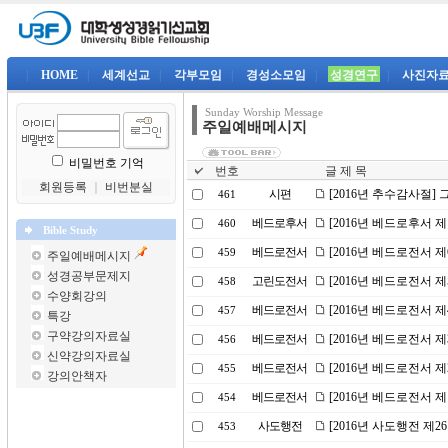
|
HOME
|
세계선교
|
각부모임
|
경성소모임
|
성경연구
|
사진자
Sunday Worship Message
주일예배메시지
비밀번호 기억
번호
글 제 목
회원등록
｜
비번분실
시편
[2016년 추수감사절]
461
베드로후서
[2016년 베드로후서 
460
Bible Study
베드로전서
[2016년 베드로전서 제
459
주일예배메시지
성경공부문제지
고린도전서
[2016년 베드로전서 
458
수양회강의
베드로전서
[2016년 베드로전서 
457
특강
구약강의자료실
베드로전서
[2016년 베드로전서 
456
신약강의자료실
베드로전서
[2016년 베드로전서 
455
강의안책자
베드로전서
[2016년 베드로전서 제
454
사도행전
[2016년 사도행전 제
453