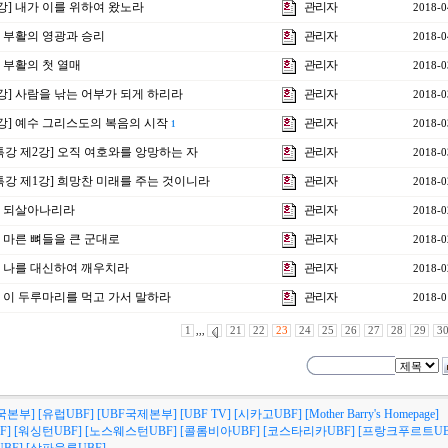
3강] 내가 이를 위하여 왔노라
관리자
2018-0
강] 부활의 영광과 승리
관리자
2018-0
] 부활의 첫 열매
관리자
2018-0
2강] 사람을 낚는 어부가 되게 하리라
관리자
2018-0
1강] 예수 그리스도의 복음의 시작
관리자
2018-0
1
 특강 제2강] 오직 여호와를 앙망하는 자
관리자
2018-0
 특강 제1강] 희망찬 미래를 주는 것이니라
관리자
2018-0
강] 되살아나리라
관리자
2018-0
강] 마른 뼈들을 큰 군대로
관리자
2018-0
강] 나를 대신하여 깨우치라
관리자
2018-0
강] 이 두루마리를 먹고 가서 말하라
관리자
2018-0
1
,,,
21
22
23
24
25
26
27
28
29
3
국본부]
[유럽UBF]
[UBF국제본부]
[UBF TV]
[시카고UBF]
[Mother Barry's Homepage]
F]
[워싱턴UBF]
[노스웨스턴UBF]
[콜롬비아UBF]
[코스타리카UBF]
[프랑크푸르트UB