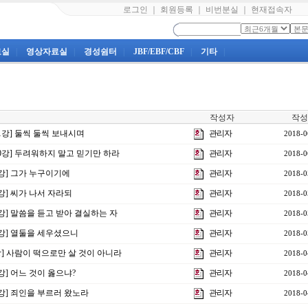
로그인
｜
회원등록
｜
비번분실
｜
현재접속자
료실
|
영상자료실
|
경성쉼터
|
JBF/EBF/CBF
|
기타
|
작성자
작성
11강] 둘씩 둘씩 보내시며
관리자
2018-0
10강] 두려워하지 말고 믿기만 하라
관리자
2018-0
9강] 그가 누구이기에
관리자
2018-0
8강] 씨가 나서 자라되
관리자
2018-0
7강] 말씀을 듣고 받아 결실하는 자
관리자
2018-0
6강] 열둘을 세우셨으니
관리자
2018-0
강] 사람이 떡으로만 살 것이 아니라
관리자
2018-0
강] 어느 것이 옳으냐?
관리자
2018-0
4강] 죄인을 부르러 왔노라
관리자
2018-0