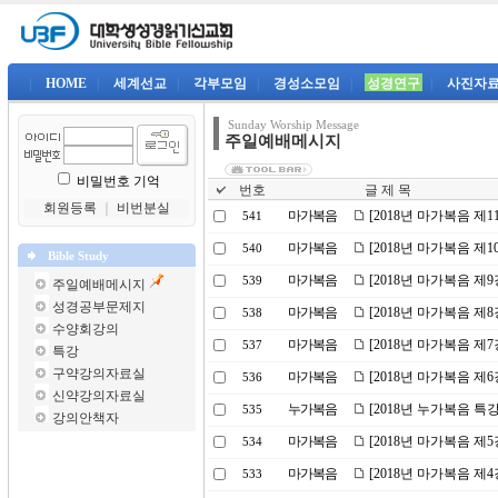
|
HOME
|
세계선교
|
각부모임
|
경성소모임
|
성경연구
|
사진자
Sunday Worship Message
주일예배메시지
비밀번호 기억
번호
글 제 목
회원등록
｜
비번분실
마가복음
[2018년 마가복음 제
541
마가복음
[2018년 마가복음 제
540
Bible Study
마가복음
[2018년 마가복음 제
539
주일예배메시지
성경공부문제지
마가복음
[2018년 마가복음 제
538
수양회강의
마가복음
[2018년 마가복음 제
537
특강
구약강의자료실
마가복음
[2018년 마가복음 제
536
신약강의자료실
누가복음
[2018년 누가복음 특
535
강의안책자
마가복음
[2018년 마가복음 제5
534
마가복음
[2018년 마가복음 제
533