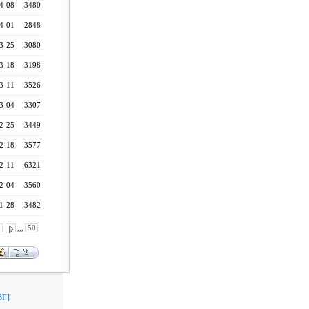
4-08
3480
4-01
2848
3-25
3080
3-18
3198
3-11
3526
3-04
3307
2-25
3449
2-18
3577
2-11
6321
2-04
3560
1-28
3482
0
,,,
50
F]