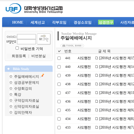
|
HOME
|
세계선교
|
각부모임
|
경성소모임
|
성경연구
|
사진자
Sunday Worship Message
주일예배메시지
비밀번호 기억
번호
글 제 목
회원등록
｜
비번분실
사도행전
[2016년 사도행전 제
441
사도행전
[2016년 사도행전 제
440
Bible Study
사도행전
[2016년 사도행전 제
439
주일예배메시지
성경공부문제지
사도행전
[2016년 사도행전 제1
438
수양회강의
사도행전
[2016년 사도행전 제
437
특강
구약강의자료실
사도행전
[2016년 사도행전 제
436
신약강의자료실
사도행전
[2016년 사도행전 제9
435
강의안책자
사도행전
[2016년 사도행전 
434
사도행전
[2016년 사도행전 제
433