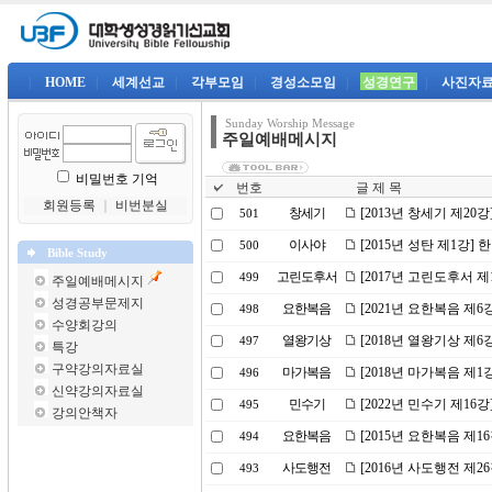
|
HOME
|
세계선교
|
각부모임
|
경성소모임
|
성경연구
|
사진자
Sunday Worship Message
주일예배메시지
비밀번호 기억
번호
글 제 목
회원등록
｜
비번분실
창세기
[2013년 창세기 제2
501
이사야
[2015년 성탄 제1강]
500
Bible Study
고린도후서
[2017년 고린도후서 
499
주일예배메시지
성경공부문제지
요한복음
[2021년 요한복음 제
498
수양회강의
열왕기상
[2018년 열왕기상 제
497
특강
구약강의자료실
마가복음
[2018년 마가복음 제
496
신약강의자료실
민수기
[2022년 민수기 제1
495
강의안책자
요한복음
[2015년 요한복음 제1
494
사도행전
[2016년 사도행전 제2
493