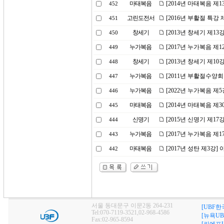
마태복음
[2014년 마태복음 제1
452
고린도전서
[2016년 부활절 특강
451
창세기
[2013년 창세기 제
450
누가복음
[2017년 누가복음 제1
449
창세기
[2013년 창세기 제1
448
누가복음
[2011년 부활절수양회
447
누가복음
[2022년 누가복음 제
446
마태복음
[2014년 마태복음 제
445
신명기
[2015년 신명기 제17
444
누가복음
[2017년 누가복음 제
443
마태복음
[2017년 성탄 제3강
442
서울 동대문구 이문2동 264-231
[UBF한
Tel:070-7119-3521,02-968-4586
[뉴욕UB
Fax:02-965-8594