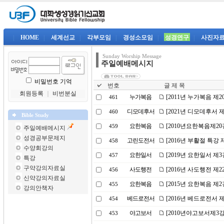
|
HOME
|
세계선교
|
각부모임
|
경성소모임
|
성경연구
|
사진자
Sunday Worship Message
주일예배메시지
비밀번호 기억
번호
글 제 목
회원등록
｜
비번분실
누가복음
[2011년 누가복음 제
461
디모데후서
[2021년 디모데후서 
460
Bible Study
요한복음
[2010년요한복음제2
459
주일예배메시지
성경공부문제지
고린도전서
[2016년 부활절 특강
458
수양회강의
요한일서
[2019년 요한일서 
457
특강
구약강의자료실
사도행전
[2016년 사도행전 제
456
신약강의자료실
요한복음
[2015년 요한복음 제2
455
강의안책자
베드로전서
[2016년 베드로전서 
454
야고보서
[2010년야고보서제3
453