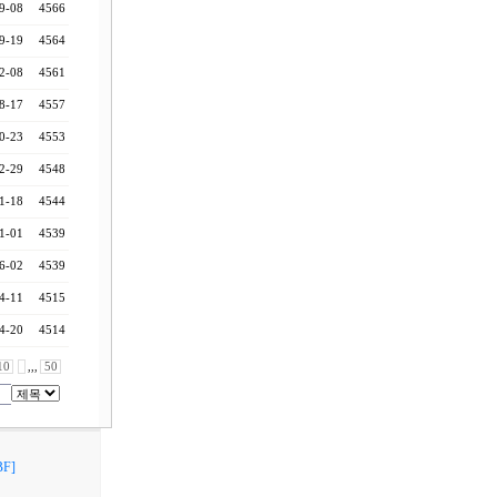
9-08
4566
9-19
4564
2-08
4561
8-17
4557
0-23
4553
2-29
4548
1-18
4544
1-01
4539
6-02
4539
4-11
4515
4-20
4514
10
,,,
50
F]