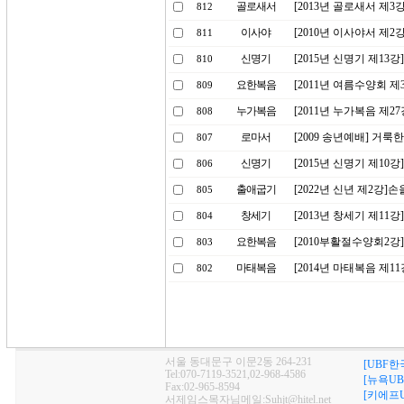
골로새서
[2013년 골로새서 제3
812
이사야
[2010년 이사야서 제
811
신명기
[2015년 신명기 제13
810
요한복음
[2011년 여름수양회 
809
누가복음
[2011년 누가복음 제2
808
로마서
[2009 송년예배] 거룩
807
신명기
[2015년 신명기 제10
806
출애굽기
[2022년 신년 제2강
805
창세기
[2013년 창세기 제11강
804
요한복음
[2010부활절수양회2
803
마태복음
[2014년 마태복음 제
802
서울 동대문구 이문2동 264-231
[UBF한
Tel:070-7119-3521,02-968-4586
[뉴욕UB
Fax:02-965-8594
[키에프U
서제임스목자님메일:Suhjt@hitel.net