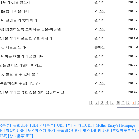
강] 위의 것을 찾으라
관리자
2013-0
2강]율법이 시온에서
리스닝
2010-0
강] 네 진영을 거룩히 하라
관리자
2015-0
제3강]영생하도록 솟아나는 샘물-이동원
리스닝
2011-0
7강] 불의의 재물로 친구를 사귀라
관리자
2011-1
한 산 제물로 드리라
휴화산
2009-1
강] 너희는 여호와의 성민이다
관리자
2015-0
]손을 들면 이스라엘이 이기고
관리자
2022-0
] 뭇 별을 셀 수 있나 보라
관리자
2013-0
강]부활하신예수님(이인구)
리스닝
2010-0
11강] 우리의 연약한 것을 친히 담당하시고
관리자
2014-0
1
2
3
4
5
6
7
8
9
국본부]
[유럽UBF]
[UBF국제본부]
[UBF TV]
[시카고UBF]
[Mother Barry's Homepage]
F]
[워싱턴UBF]
[노스웨스턴UBF]
[콜롬비아UBF]
[코스타리카UBF]
[프랑크푸르트UB
BF]
[상파울루UBF]