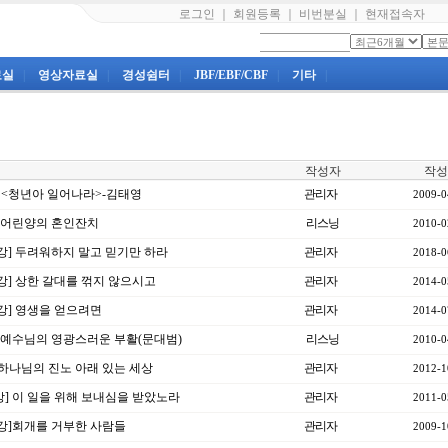
로그인
｜
회원등록
｜
비번분실
｜
현재접속자
료실
|
영상자료실
|
경성쉼터
|
JBF/EBF/CBF
|
기타
|
작성자
작성
강 <청년아 일어나라>-김태영
관리자
2009-0
강] 어린양의 혼인잔치
리스닝
2010-0
0강] 두려워하지 말고 믿기만 하라
관리자
2018-0
6강] 상한 갈대를 꺾지 않으시고
관리자
2014-0
4강] 영생을 얻으려면
관리자
2014-0
]예수님의 영광스러운 부활(문대범)
리스닝
2010-0
] 하나님의 진노 아래 있는 세상
관리자
2012-1
8강] 이 일을 위해 보내심을 받았노라
관리자
2011-0
8강]회개를 거부한 사람들
관리자
2009-1