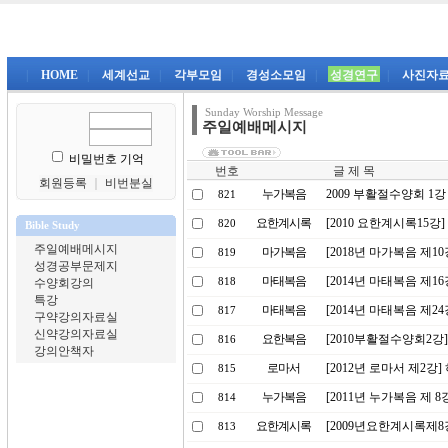
|
HOME
|
세계선교
|
각부모임
|
경성소모임
|
성경연구
|
사진자
Sunday Worship Message
주일예배메시지
비밀번호 기억
번호
글 제 목
회원등록
｜
비번분실
누가복음
2009 부활절수양회 1
821
요한계시록
[2010 요한계시록15
820
Bible Study
주일예배메시지
마가복음
[2018년 마가복음 제1
819
성경공부문제지
마태복음
[2014년 마태복음 제1
수양회강의
818
특강
마태복음
[2014년 마태복음 제2
817
구약강의자료실
신약강의자료실
요한복음
[2010부활절수양회2강
816
강의안책자
로마서
[2012년 로마서 제2강
815
누가복음
[2011년 누가복음 제 
814
요한계시록
[2009년요한계시록제
813