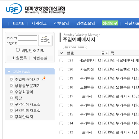
|
HOME
|
세계선교
|
각부모임
|
경성소모임
|
성경연구
|
사진자
Sunday Worship Message
주일예배메시지
비밀번호 기억
번호
글 제 목
회원등록
｜
비번분실
디모데후서
[2021년 디모데후서 
321
사도행전
[2023년 사도행전 제
320
Bible Study
누가복음
[2017년 누가복음 제
319
주일예배메시지
성경공부문제지
요한복음
[2021년 요한복음 제
318
수양회강의
로마서
[2020년 로마서 제13
317
특강
구약강의자료실
누가복음
[2017년 누가복음 제5
316
신약강의자료실
누가복음
[2022년 누가복음 제
315
강의안책자
누가복음
[2017년 누가복음 제
314
로마서
[2019년 로마서 제1강
313