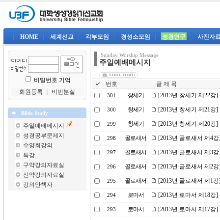
|
HOME
|
세계선교
|
각부모임
|
경성소모임
|
성경연구
|
사진자
Sunday Worship Message
주일예배메시지
비밀번호 기억
번호
글 제 목
회원등록
｜
비번분실
창세기
[2013년 창세기 제22강
301
창세기
[2013년 창세기 제21
300
Bible Study
창세기
[2013년 창세기 제20
299
주일예배메시지
성경공부문제지
골로새서
[2013년 골로새서 제4
298
수양회강의
골로새서
[2013년 골로새서 제3
297
특강
구약강의자료실
골로새서
[2013년 골로새서 제2
296
신약강의자료실
골로새서
[2013년 골로새서 제1
295
강의안책자
로마서
[2013년 로마서 제18강
294
로마서
[2013년 로마서 제17강
293