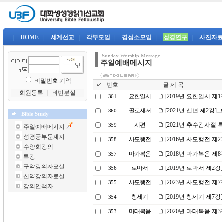
|
HOME
|
세계선교
|
각부모임
|
경성소모임
|
성경연구
|
사진자
Sunday Worship Message
주일예배메시지
비밀번호 기억
번호
글 제 목
회원등록
｜
비번분실
요한일서
[2019년 요한일서 제
361
골로새서
[2021년 신년 제2강
360
Bible Study
시편
[2021년 추수감사절
359
주일예배메시지
성경공부문제지
사도행전
[2016년 사도행전 제
358
수양회강의
마가복음
[2018년 마가복음 제
357
특강
구약강의자료실
로마서
[2019년 로마서 제2
356
신약강의자료실
사도행전
[2023년 사도행전 
355
강의안책자
창세기
[2019년 창세기 제7
354
마태복음
[2020년 마태복음 
353