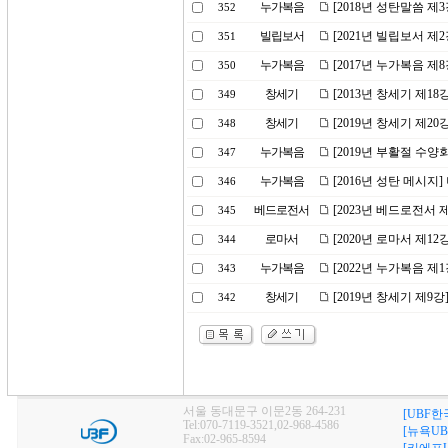
누가복음
[2018년 성탄말씀 
352
빌립보서
[2021년 빌립보서 
351
누가복음
[2017년 누가복음 제
350
창세기
[2013년 창세기 제18
349
창세기
[2019년 창세기 제2
348
누가복음
[2019년 부활절 수양
347
누가복음
[2016년 성탄 메시지
346
베드로전서
[2023년 베드로전서 
345
로마서
[2020년 로마서 제1
344
누가복음
[2022년 누가복음 
343
창세기
[2019년 창세기 제9
342
서울 동대문구 이문2동 264-231
[UBF한
Tel:070-7119-3521,02-968-4586
[뉴욕UB
Fax:02-965-8594