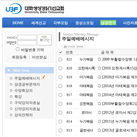
|
HOME
|
세계선교
|
각부모임
|
경성소모임
|
성경연구
|
사진자
Sunday Worship Message
주일예배메시지
비밀번호 기억
번호
글 제 목
회원등록
｜
비번분실
누가복음
2009 부활절수양회 
821
요한계시록
[2010 요한계시록15
820
Bible Study
마가복음
[2018년 마가복음 제
819
주일예배메시지
성경공부문제지
마태복음
[2014년 마태복음 제
818
수양회강의
마태복음
[2014년 마태복음 제
817
특강
구약강의자료실
요한복음
[2010부활절수양회2
816
신약강의자료실
로마서
[2012년 로마서 제2
815
강의안책자
누가복음
[2011년 누가복음 제
814
골로새서
[2013년 골로새서 제
813