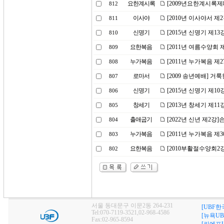
요한계시록
[2009년요한계시록제
812
이사야
[2010년 이사야서 
811
신명기
[2015년 신명기 제1
810
요한복음
[2011년 여름수양회
809
누가복음
[2011년 누가복음 제
808
로마서
[2009 송년예배] 거
807
신명기
[2015년 신명기 제1
806
창세기
[2013년 창세기 제11
805
출애굽기
[2022년 신년 제2강
804
누가복음
[2011년 누가복음 제
803
요한복음
[2010부활절수양회2
802
서울 동대문구 이문2동 264-231
[UBF한
Tel:070-7119-3521,02-968-4586
[뉴욕UB
Fax:02-965-8594