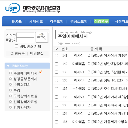
|
HOME
|
세계선교
|
각부모임
|
경성소모임
|
성경연구
|
사진자
Sunday Worship Message
주일예배메시지
비밀번호 기억
번호
글 제 목
회원등록
｜
비번분실
이사야
[2010년 이사야서 제1
141
마태복음
[2010년 성탄 3강]아기
140
Bible Study
이사야
[2010년 성탄 2강]한 아
139
주일예배메시지
성경공부문제지
이사야
[2010년 성탄 1강]그
138
수양회강의
누가복음
[2010년 추수감사]감사
137
특강
구약강의자료실
이사야
[2010년 이사야서 제9
136
신약강의자료실
이사야
[2010년 이사야서 제8
135
강의안책자
이사야
[2010년 이사야서 제7
134
마가복음
[2010년 가을제자수양회
133