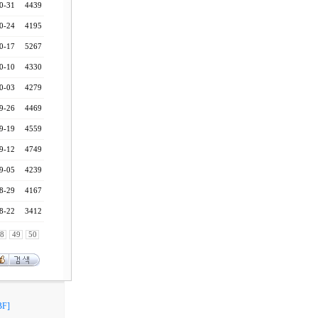
0-31
4439
0-24
4195
0-17
5267
0-10
4330
0-03
4279
9-26
4469
9-19
4559
9-12
4749
9-05
4239
8-29
4167
8-22
3412
8
49
50
F]