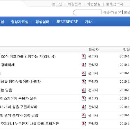
로그인
｜
회원등록
｜
비번분실
｜
현재접속자
료실
|
영상자료실
|
경성쉼터
|
JBF/EBF/CBF
|
기타
|
작성자
작성
0강]오직 여호와를 앙망하는 자(김반석)
관리자
2010-1
께 경배하세
관리자
2010-1
기
관리자
2010-1
의 이름을 임마누엘이라 하리라
관리자
2010-1
하는 믿음
관리자
2010-1
강]히스기야의 구원과 실수
관리자
2010-1
강]내가 이 성을 구원하리라
관리자
2010-1
강]한 왕의 통치와 성령 강림
관리자
2010-1
 주제2강] 누구든지 나를 따라 오려거든
관리자
2010-1