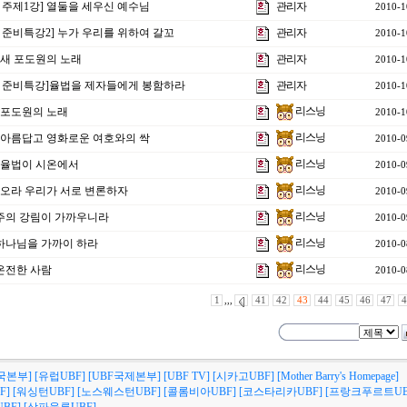
 주제1강] 열둘을 세우신 예수님
관리자
2010-1
 준비특강2] 누가 우리를 위하여 갈꼬
관리자
2010-1
강]새 포도원의 노래
관리자
2010-1
회 준비특강]율법을 제자들에게 봉함하라
관리자
2010-1
리스닝
강]포도원의 노래
2010-1
리스닝
강]아름답고 영화로운 여호와의 싹
2010-0
리스닝
강]율법이 시온에서
2010-0
리스닝
강]오라 우리가 서로 변론하자
2010-0
리스닝
]주의 강림이 가까우니라
2010-0
리스닝
]하나님을 가까이 하라
2010-0
리스닝
]온전한 사람
2010-0
1
,,,
41
42
43
44
45
46
47
4
국본부]
[유럽UBF]
[UBF국제본부]
[UBF TV]
[시카고UBF]
[Mother Barry's Homepage]
F]
[워싱턴UBF]
[노스웨스턴UBF]
[콜롬비아UBF]
[코스타리카UBF]
[프랑크푸르트UB