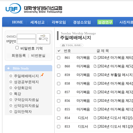
|
HOME
|
세계선교
|
각부모임
|
경성소모임
|
성경연구
|
사진자
Sunday Worship Message
주일예배메시지
비밀번호 기억
번호
글 제 목
회원등록
｜
비번분실
마가복음
[2024년 마가복음 제
861
마가복음
[2024년 마가복음 제
860
Bible Study
마가복음
[2024년 부활절 메시
859
주일예배메시지
성경공부문제지
마가복음
[2024년 마가복음 제
858
수양회강의
마가복음
[2024년 마가복음 제
857
특강
구약강의자료실
마가복음
[2024년 마가복음 제2
856
신약강의자료실
마가복음
[2024년 마가복음 제
855
강의안책자
디도서
[2024년 디도서 제2
854
디도서
[2024년 디도서 제1
853