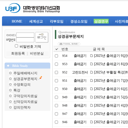
|
HOME
|
세계선교
|
각부모임
|
경성소모임
|
성경연구
|
사진자
Questionaire
성경공부문제지
비밀번호 기억
번호
글 제 목
회원등록
｜
비번분실
출애굽기
[2025년 출애굽기 9
954
출애굽기
[2025년 출애굽기 8
953
Bible Study
고린도전서
[2025년 부활절 특강
952
주일예배메시지
성경공부문제지
출애굽기
[2025년 출애굽기 
951
수양회강의
출애굽기
[2025년 출애굽기 6
950
특강
구약강의자료실
출애굽기
[2025년 출애굽기 5
949
신약강의자료실
출애굽기
[2025년 출애굽기 4
948
강의안책자
출애굽기
[2025년 출애굽기 3
947
출애굽기
[2025년 출애굽기 2
946