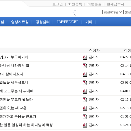
로그인
｜
회원등록
｜
비번분실
｜
현재접속자
료실
|
영상자료실
|
경성쉼터
|
JBF/EBF/CBF
|
기타
|
작성자
작성
7강]그가 누구이기에
관리자
03-27 
강]하나님 나라의 비밀
관리자
03-14 
]그가 살아나셨다
관리자
03-13 
강]열둘을 세우셨으니
관리자
03-01 
강]새 포도주는 새 부대에
관리자
03-01 
강]죄인을 부르러 왔노라
관리자
02-15 
]권위 있는 새 교훈
관리자
02-13 
강]회개하고 복음을 믿으라
관리자
01-31 
]선한 일을 열심히 하는 하나님의 백성
관리자
01-28 