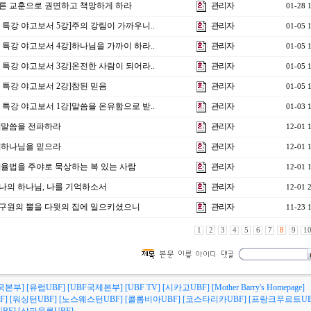
]바른 교훈으로 권면하고 책망하게 하라
관리자
01-28 
비 특강 야고보서 5강]주의 강림이 가까우니..
관리자
01-05 
비 특강 야고보서 4강]하나님을 가까이 하라..
관리자
01-05 
비 특강 야고보서 3강]온전한 사람이 되어라..
관리자
01-05 
비 특강 야고보서 2강]참된 믿음
관리자
01-05 
비 특강 야고보서 1강]말씀을 온유함으로 받..
관리자
01-03 
3강]말씀을 전파하라
관리자
12-01 
2강]하나님을 믿으라
관리자
12-01 
1강]율법을 주야로 묵상하는 복 있는 사람
관리자
12-01 
강]나의 하나님, 나를 기억하소서
관리자
12-01 
강]구원의 뿔을 다윗의 집에 일으키셨으니
관리자
11-23 
1
2
3
4
5
6
7
8
9
1
국본부]
[유럽UBF]
[UBF국제본부]
[UBF TV]
[시카고UBF]
[Mother Barry's Homepage]
F]
[워싱턴UBF]
[노스웨스턴UBF]
[콜롬비아UBF]
[코스타리카UBF]
[프랑크푸르트UB