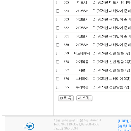
디도서
[2024년 디도서 1강
885
야고보서
[2024년 새해맞이 준
884
야고보서
[2024년 새해맞이 준
883
야고보서
[2024년 새해맞이 준
882
야고보서
[2024년 새해맞이 준
881
야고보서
[2024년 새해맞이 준
880
디모데후서
[2024년 신년 말씀 
879
마가복음
[2024년 신년 말씀 
878
시편
[2024년 신년 말씀 
877
느헤미야
[2023년 느헤미야 5
876
누가복음
[2023년 성탄말씀 2
875
서울 동대문구 이문2동 264-231
[UBF한
Tel:070-7119-3521,02-968-4586
[뉴욕UB
Fax:02-965-8594