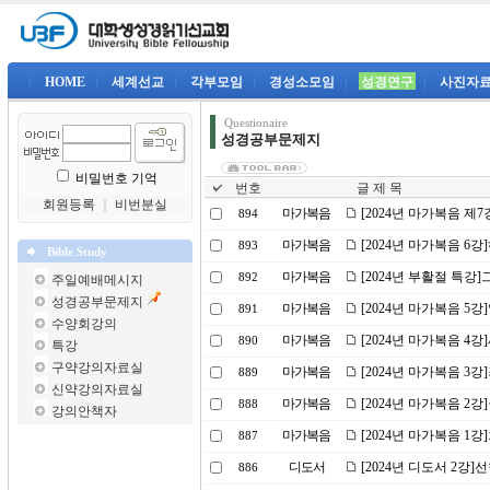
|
HOME
|
세계선교
|
각부모임
|
경성소모임
|
성경연구
|
사진자
Questionaire
성경공부문제지
비밀번호 기억
번호
글 제 목
회원등록
｜
비번분실
마가복음
[2024년 마가복음 제
894
마가복음
[2024년 마가복음 6
893
Bible Study
마가복음
[2024년 부활절 특강
892
주일예배메시지
성경공부문제지
마가복음
[2024년 마가복음 5
891
수양회강의
마가복음
[2024년 마가복음 4
890
특강
구약강의자료실
마가복음
[2024년 마가복음 3
889
신약강의자료실
마가복음
[2024년 마가복음 2강
888
강의안책자
마가복음
[2024년 마가복음 1
887
디도서
[2024년 디도서 2강
886