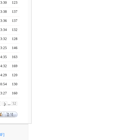
13:30
123
13:38
137
13:36
137
13:34
132
13:32
128
13:25
146
14:35
163
14:32
169
14:29
120
20:54
130
13:27
160
0
,,,
52
F]