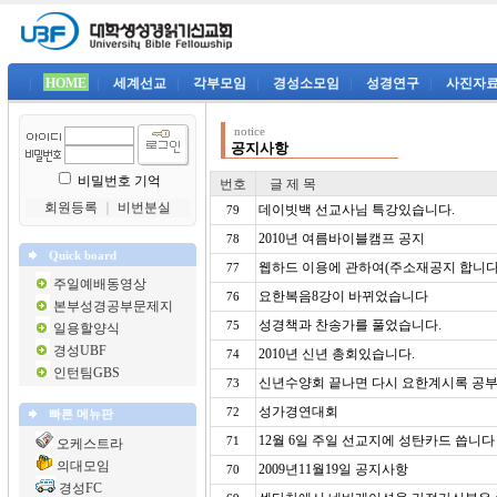
|
HOME
|
세계선교
|
각부모임
|
경성소모임
|
성경연구
|
사진자
notice
공지사항
비밀번호 기억
번호
글 제 목
회원등록
｜
비번분실
데이빗백 선교사님 특강있습니다.
79
2010년 여름바이블캠프 공지
78
Quick board
웹하드 이용에 관하여(주소재공지 합니다
77
주일예배동영상
요한복음8강이 바뀌었습니다
76
본부성경공부문제지
성경책과 찬송가를 풀었습니다.
75
일용할양식
경성UBF
2010년 신년 총회있습니다.
74
인턴팀GBS
신년수양회 끝나면 다시 요한계시록 공부
73
성가경연대회
72
빠른 메뉴판
12월 6일 주일 선교지에 성탄카드 씁니다
71
오케스트라
의대모임
2009년11월19일 공지사항
70
경성FC