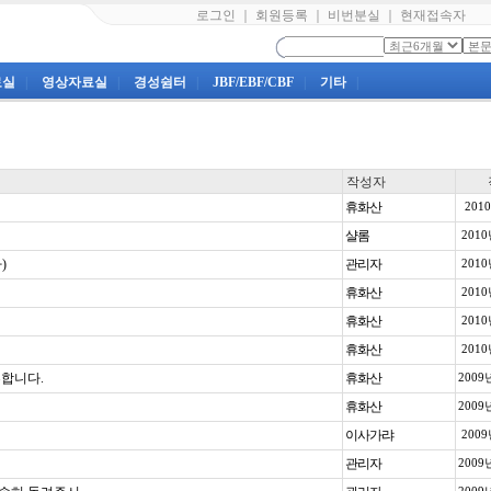
로그인
｜
회원등록
｜
비번분실
｜
현재접속자
료실
|
영상자료실
|
경성쉼터
|
JBF/EBF/CBF
|
기타
|
작성자
휴화산
201
샬롬
2010
)
관리자
2010
휴화산
2010
휴화산
2010
휴화산
2010
합니다.
휴화산
2009
휴화산
2009
이사가랴
2009
관리자
2009