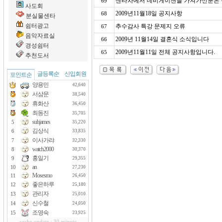
센타차에서 네비게이션을 가져가신분은 속
69
사도회
2009년11월18일 공지사항
68
분실물센타
쉼터광고
추수감사 특강 문제지 오류
67
음악자료실
2009년 11월14일 결혼식 소식입니다
66
경성쉼터
2009년11월11일 전체 공지사항입니다.
65
추천도서
글등록순
신입회원
포인트순
양용민
42,640
서삼문
38,540
휴화산
36,450
최동진
35,705
suhjames
5
35,220
김상식
6
33,835
이사가랴
7
32,330
watch2000
8
30,370
홍일기
9
29,355
an
10
27,230
Mosesmo
11
26,450
좋은하루
12
25,180
관리자
13
25,010
신수철
14
24,050
조영숙
15
23,925
cache update : 30 minute