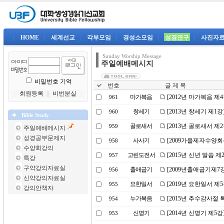
|
HOME
|
세계선교
|
각부모임
|
경성소모임
|
성경연구
|
사진자
Sunday Worship Message
주일예배메시지
비밀번호 기억
번호
글 제 목
회원등록
｜
비번분실
마가복음
[2012년 마가복음 제
961
창세기
[2013년 창세기 제
960
Bible Study
골로새서
[2013년 골로새서 제
959
주일예배메시지
성경공부문제지
사사기
[2009가을제자수양
958
수양회강의
고린도전서
[2015년 신년 말씀 제
957
특강
구약강의자료실
출애굽기
[2009년출애굽기제7
956
신약강의자료실
요한일서
[2019년 요한일서 제
955
강의안책자
누가복음
[2015년 추수감사절 
954
신명기
[2014년 신명기 제5
953