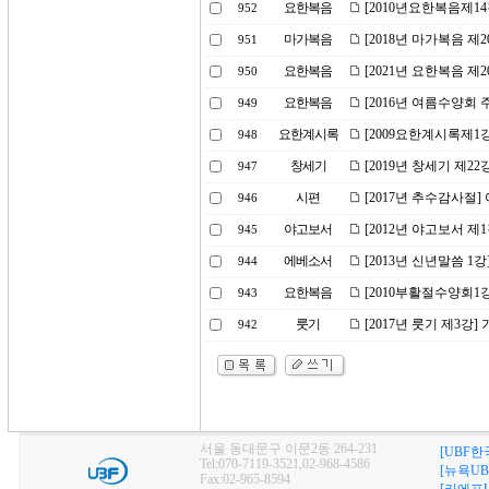
요한복음
[2010년요한복음제1
952
마가복음
[2018년 마가복음 제
951
요한복음
[2021년 요한복음 제
950
요한복음
[2016년 여름수양회
949
요한계시록
[2009요한계시록제1
948
창세기
[2019년 창세기 제2
947
시편
[2017년 추수감사절
946
야고보서
[2012년 야고보서 제
945
에베소서
[2013년 신년말씀 1
944
요한복음
[2010부활절수양회1
943
룻기
[2017년 룻기 제3강
942
서울 동대문구 이문2동 264-231
[UBF한
Tel:070-7119-3521,02-968-4586
[뉴욕UB
Fax:02-965-8594