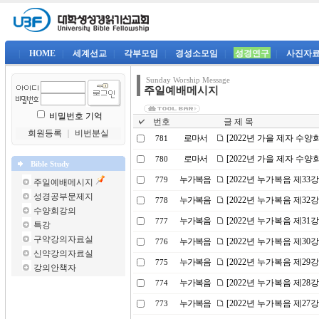
|
HOME
|
세계선교
|
각부모임
|
경성소모임
|
성경연구
|
사진자
Sunday Worship Message
주일예배메시지
비밀번호 기억
번호
글 제 목
회원등록
｜
비번분실
로마서
[2022년 가을 제자 수
781
로마서
[2022년 가을 제자 수
780
Bible Study
누가복음
[2022년 누가복음 제3
779
주일예배메시지
성경공부문제지
누가복음
[2022년 누가복음 제32
778
수양회강의
누가복음
[2022년 누가복음 제31
777
특강
구약강의자료실
누가복음
[2022년 누가복음 제3
776
신약강의자료실
누가복음
[2022년 누가복음 제2
775
강의안책자
누가복음
[2022년 누가복음 제2
774
누가복음
[2022년 누가복음 제2
773