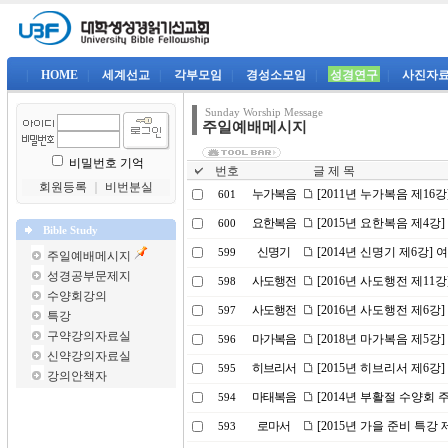
|
HOME
|
세계선교
|
각부모임
|
경성소모임
|
성경연구
|
사진자
Sunday Worship Message
주일예배메시지
비밀번호 기억
번호
글 제 목
회원등록
｜
비번분실
누가복음
[2011년 누가복음 제16
601
요한복음
[2015년 요한복음 제4강
600
Bible Study
신명기
[2014년 신명기 제6강]
599
주일예배메시지
성경공부문제지
사도행전
[2016년 사도행전 제1
598
수양회강의
사도행전
[2016년 사도행전 제6강
597
특강
구약강의자료실
마가복음
[2018년 마가복음 제5강
596
신약강의자료실
히브리서
[2015년 히브리서 제6
595
강의안책자
마태복음
[2014년 부활절 수양회
594
로마서
[2015년 가을 준비 특강 
593