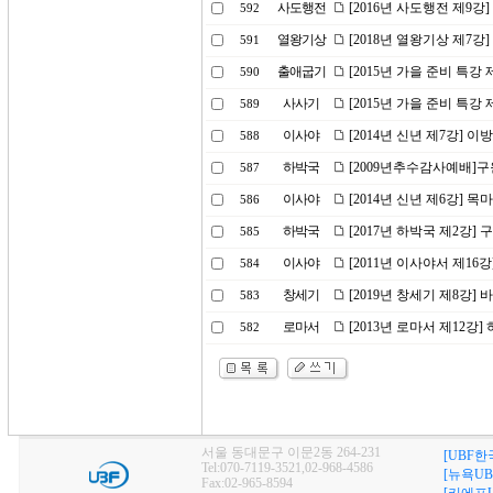
사도행전
[2016년 사도행전 제9강
592
열왕기상
[2018년 열왕기상 제7강
591
출애굽기
[2015년 가을 준비 특강
590
사사기
[2015년 가을 준비 특강 
589
이사야
[2014년 신년 제7강]
588
하박국
[2009년추수감사예배]
587
이사야
[2014년 신년 제6강] 
586
하박국
[2017년 하박국 제2강
585
이사야
[2011년 이사야서 제1
584
창세기
[2019년 창세기 제8강] 
583
로마서
[2013년 로마서 제12강
582
서울 동대문구 이문2동 264-231
[UBF한
Tel:070-7119-3521,02-968-4586
[뉴욕UB
Fax:02-965-8594