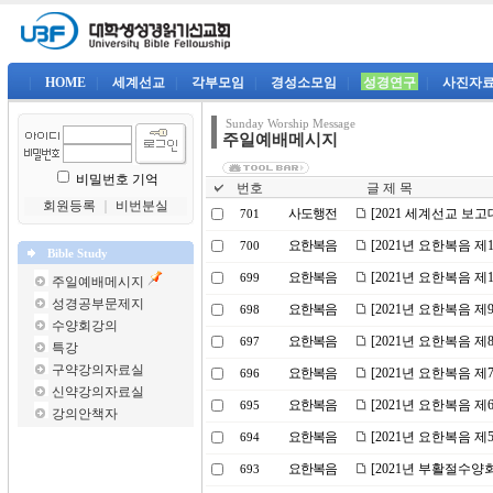
|
HOME
|
세계선교
|
각부모임
|
경성소모임
|
성경연구
|
사진자
Sunday Worship Message
주일예배메시지
비밀번호 기억
번호
글 제 목
회원등록
｜
비번분실
사도행전
[2021 세계선교 보
701
요한복음
[2021년 요한복음 
700
Bible Study
요한복음
[2021년 요한복음 
699
주일예배메시지
성경공부문제지
요한복음
[2021년 요한복음 
698
수양회강의
요한복음
[2021년 요한복음 
697
특강
구약강의자료실
요한복음
[2021년 요한복음 
696
신약강의자료실
요한복음
[2021년 요한복음 
695
강의안책자
요한복음
[2021년 요한복음 제
694
요한복음
[2021년 부활절수양
693