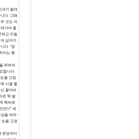
인내가 절대
합니다. 그때
무 것도 아
달려가야 할
곤하고 지칠
명의 십자가
니다. “믿
차이는 환
쁨을 위하여
요합니다.
께 눈을 고정
에 시골 할
하신 할아버
자로 똑 발
게 똑바로
진단다” 세
세상을 바라
 눈을 고정
며 완성자이