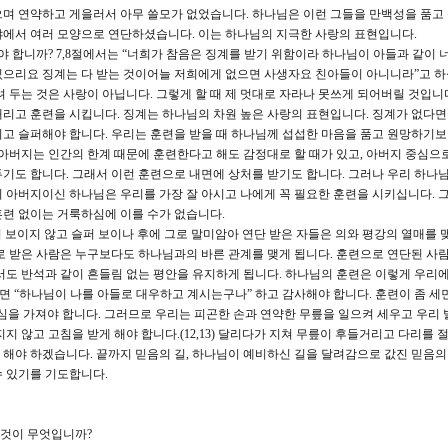
며 연약하고 게을러서 아무 쓸모가 없었습니다. 하나님은 이런 그들을 만백성을 품고
야에서 여러 모양으로 연단하셨습니다. 이는 하나님의 지극한 사랑의 표현입니다.
 합니까? 7,8절에서는 “너희가 참음은 징계를 받기 위함이라 하나님이 아들과 같이 
으리요 징계는 다 받는 것이어늘 저희에게 없으면 사생자요 친아들이 아니니라”고 하
 두는 것은 사랑이 아닙니다. 그렇게 할 때 제 멋대로 자라나 못쓰게 되어버릴 것입니
리고 훈련을 시킵니다. 징계는 하나님의 차원 높은 사랑의 표현입니다. 징계가 없다
고 슬퍼해야 합니다. 우리는 훈련을 받을 때 하나님께 섭섭한 마음을 품고 원망하기
 아버지는 인간의 한계 때문에 훈련한다고 해도 감정대로 할 때가 있고, 아버지 중심으
기도 합니다. 그래서 이런 훈련으로 내면에 상처를 받기도 합니다. 그러나 우리 하나
 아버지이신 하나님은 우리를 가장 잘 아시고 나에게 꼭 필요한 훈련을 시키십니다. 그
련 없이는 거룩하심에 이를 수가 없습니다.
워 보이지 않고 슬퍼 보이나 후에 그로 말미암아 연단 받은 자들은 의와 평강의 열매를 
로 받은 사람은 누구보다도 하나님과의 바른 관계를 맺게 됩니다. 훈련으로 연단된 사람
서도 반석과 같이 흔들림 없는 평안을 유지하게 됩니다. 하나님의 훈련은 이렇게 우리에
면 “하나님이 나를 아들로 대우하고 계시는구나” 하고 감사해야 합니다. 훈련이 좀 세
심을 가져야 합니다. 그러므로 우리는 피곤한 손과 연약한 무릎을 일으켜 세우고 우리 
지 않고 고침을 받게 해야 합니다.(12,13) 달리다가 지쳐 무릎이 후들거리고 다리를
해야 하겠습니다. 끝까지 믿음의 길, 하나님이 예비하신 길을 달려감으로 값진 믿음의
수 있기를 기도합니다.
 것이 무엇입니까?