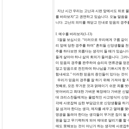
지난 시간 우리는 고난과 시련 앞에서도 뒤로 물
를 바라보자”고 권면하고 있습니다. 오늘 말씀을 
니다. 고난의 의미를 깨닫고 인내로 믿음의 경주
I. 예수를 바라보자(1-13)
1절을 보십시오. “이러므로 우리에게 구름 같이
리 앞에 당한 경주를 하며” 흔히들 신앙생활을 
주를 하다보면 외롭다는 생각이 들 때가 있습니다.
들게 살아야 하나 삶의 회의가 들어옵니다. 그러
미 믿음의 경주를 완주하여 승리의 면류관을 얻은
않고 믿음으로 전진하여 하나님을 기쁘시게 한 자
힘내세요.” 이러한 믿음의 증인들이 있다는 것이
우리가 믿음의 경주를 잘 하기 위해 가져야 할 
첫째로, 모든 무거운 것과 얽매이기 쉬운 죄를 벗
벗어버리고 최대한 가벼운 복장에다 가벼운 신발을
대 크리스찬들에게는 율법적인 사고방식이 신앙생
각에 사로잡혀 심한 부담감으로 신앙생활을 하기
잘 섬겨야 한다는 생각, 제자를 세우고 열매를 
영광을 돌려야 한다는 생각들이 무거운 짐이 될 수 
원을 잃고 무기력하게 되어 제대로 달리기를 할 
애도 못해보는 것이 아닌가 하는 생각에 사로잡히