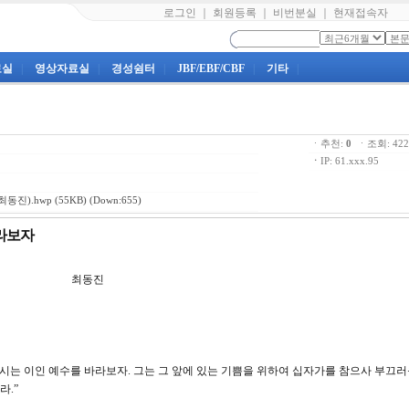
로그인
｜
회원등록
｜
비번분실
｜
현재접속자
료실
|
영상자료실
|
경성쉼터
|
JBF/EBF/CBF
|
기타
|
ㆍ추천:
0
ㆍ조회: 4
ㆍ
IP: 61.xxx.95
최동진).hwp
(55KB) (Down:655)
바라보자
2강 최동진
게 하시는 이인 예수를 바라보자. 그는 그 앞에 있는 기쁨을 위하여 십자가를 참으사 부끄
라.”