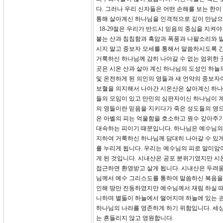
다. 그러나 우리 신자들은 어떤 손해를 보는 한
통해 살아계신 하나님을 인격적으로 깊이 만남으
18-29절은 우리가 반드시 믿음의 중심을 지켜야
붙는 산과 침침함과 흑암과 폭풍과 나팔소리와 
시지 말고 중보자 모세를 통해서 말씀하시도록 간
거룩하신 하나님께 감히 나아갈 수 없는 엄위한 곳
곳은 시온 산과 살아 계신 하나님의 도성인 하
및 온전하게 된 의인의 영들과 새 언약의 중보자이
보혈을 의지해서 나아간 시온산은 살아계신 하나
들의 모임이 있고 만민의 심판자이신 하나님이 계
의 영들이란 믿음을 지키다가 죽은 성도들의 영으
은 아벨의 피는 억울함을 호소하고 원수 갚아주
대속하는 피이기 때문입니다. 하나님은 예수님의
지하여 거룩하신 하나님께 담대히 나아갈 수 있게
를 누리게 됩니다. 우리는 예수님의 피로 말미암
게 된 것입니다. 시내산은 공포 분위기였지만 
접근하면 환영받고 살게 됩니다. 시내산은 두려
님께서 예수 그리스도를 통하여 말씀하신 복음을 
인해 땅만 진동하였지만 예수님께서 재림 하실 때
니하며 별들이 하늘에서 떨어지며 하늘에 있는 권능
하나님의 나라를 영존하게 하기 위함입니다. 세
는 흔들리지 않고 영원합니다.