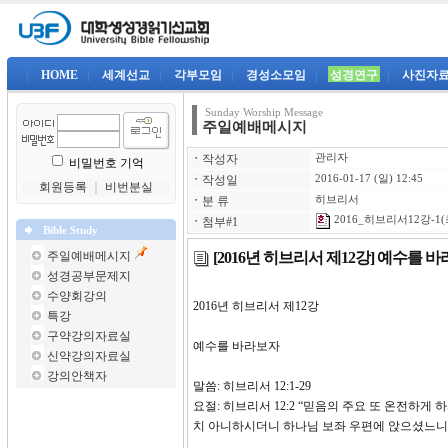
|
HOME
|
세계선교
|
각부모임
|
경성소모임
|
성경연구
|
사진자
Sunday Worship Message
주일예배메시지
ㆍ
작성자
관리자
비밀번호 기억
ㆍ
작성일
2016-01-17 (일) 12:45
회원등록
｜
비번분실
ㆍ
분 류
히브리서
2016_히브리서12강-1(
ㆍ
첨부#1
Bible Study
[2016년 히브리서 제12강] 예수를 
주일예배메시지
성경공부문제지
수양회강의
2016년 히브리서 제1
특강
구약강의자료실
예수를 바라보자
신약강의자료실
강의안책자
말씀: 히브리서 12:1-29
요절: 히브리서 12:2 “믿음의 주요 또 온전하
치 아니하시더니 하나님 보좌 우편에 앉으셨느니