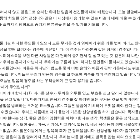
러서지 않고 믿음으로 승리한 위대한 믿음의 선진들에 대해 배웠습니다. 오늘 말씀에
통해 치열한 영적 전쟁터와 같은 이 세상에서 승리할 수 있는 비결에 대해 배울 수 있
를 끝까지 감당함으로 승리의 면류관을 얻을 수 있기를 기도합니다.
 둘러싼 허다한 증인들이 있으니 모든 무거운 것과 얽매이기 쉬운 죄를 벗어 버리고 인
천성을 향해 달려가는 경주에 비유합니다. 이 경주는 마라톤과 같은 장거리 경주입니다.
 페이스북을 보면 다른 사람들은 다 편하게 즐기면서 잘 살고 있는 것 같은데 왜 나만
나 우리는 혼자가 아닙니다. 주위에는 구름과 같이 허다한 증인들이 둘러싸고 있습니다.
 자들입니다. 이들은 하나님의 법도를 좇아 어떤 손해와 아픔과 핍박 가운데서도 뒤
들입니다. 이들은 우리가 믿음의 경주를 잘 하도록 박수를 치며 격려하고 있습니다. “
 오늘날 믿음의 경주를 하는 우리들에게 큰 힘과 용기를 줍니다.
자세가 무엇입니까?
어버려야 합니다.(1) 마라톤 선수가 두꺼운 외투를 입고 부츠를 신고 달리지 않습니다.
 신고 달립니다. 마찬가지로 믿음의 경주를 잘 하려면 모든 무거운 것을 벗어버려야 
활을 방해하는 무거운 요소였습니다. 그들은 율법에 기초하여 무엇을 해야 한다는 
 쉬웠습니다. 우리도 나름대로 자기 율법에 기초한 신앙생활을 하기 쉽습니다. 목자들
맺어야 한다는 생각, 좋은 믿음의 영향력을 끼쳐야 한다는 생각, 학생들은 좋은 성적으로
있습니다. 또한 불신, 미움, 시기심, 비교의식, 열등감, 세상 욕심 등의 죄에 사로잡히
수 없습니다. 젊은이들에게는 정욕의 죄가 큰 장애물입니다. 신앙생활 하다가 즐기지도
면 믿음의 길을 달려가지 못합니다. 우리는 나를 얽어매고 발목을 잡는 죄의 요소를 