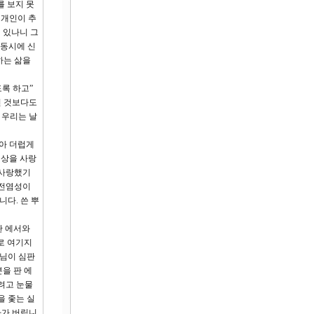
를 보지 못
 개인이 추
 있나니 그
 동시에 신
하는 삶을
도록 하고”
떤 것보다도
 우리는 날
암아 더럽게
세상을 사랑
 사랑했기
 전염성이
다. 쓴 뿌
판 에서와
로 여기지
나님이 심판
을 판 에
려고 눈물
을 좇는 실
나가 버립니