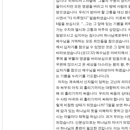
십니다. 히브리서 2:10절에 ‘그들의 구원의 창
들이시지만 모든 영광을 버리고 이 땅에 사람의
받으셨습니다. 우리가 받아야 할 고통을 대신 받
시면서 “다 이루었다” 말씀하셨습니다. 이로써 
b절을 보십시오. “...그는 그 앞에 있는 기쁨
가는 수치와 멸시와 고통과 저주의 상징입니다. 
림받으시고 심지어는 잠시나마 하나님께로부터 버
예수님을 거역하는 모든 죄인들을 참으셨습니다.
께서 십자가를 참으실 수 있었던 것은 그 앞에 
바라보셨습니다.(요12:32) 예수님은 아버지께서 
후에 올 부활의 영광을 바라보심으로 믿음으로 
우편에 앉으시고 온 세상을 다스리는 왕의 왕, 
십자가를 참으신 예수님을 바라보아야 하겠습니다
는 기쁨을 누리기를 기도합니다.(3)
저자는 계속해서 신자들이 당하는 고난의 의미와 
와 싸우되 아직 피 흘리기까지는 대항하지 아니하
해 피 흘리기까지 싸웁니다. 우리의 싸움의 상대는
수 사탄 마귀와 피 흘리기까지 싸워야 합니다. 많
렇게 비참한 상태가 되었습니까? 5절을 보면 하
에 담겨 있는 하나님의 뜻을 이해하지 못하고 징
시는 아들마다 채찍질 하십니다. 과거 우리는 
되었습니다. 신분상으로는 하나님의 자녀가 되었
서 하나님의 훈련이 필요한 것입니다. 이는 마치