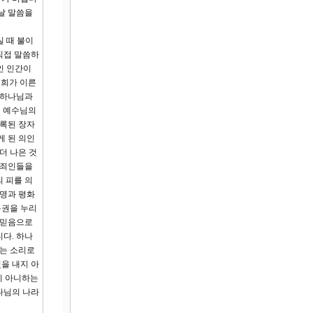
날 말씀을
실 때 불이
직접 말씀하
인 인간이
너희가 이른
 하나님과
신 예수님의
록된 장자
게 된 의인
더 나은 것
 죄인들을
 피를 의
생명과 평화
특권을 누리
 믿음으로
다. 하나
에는 소리로
을 내지 아
지 아니하는
나님의 나라