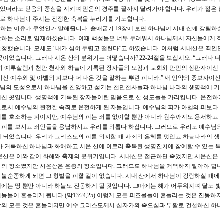
이 있더라도 믿음의 중심을 지키며 믿음의 경주를 끝까지 달려가야 합니다. 우리가 젊은 
로 하나님이 주시는 진정한 축복을 누리기를 기도합니다.
 하는 이유가 무엇인가 말해줍니다. 출애굽기 19장에 보면 하나님이 시내 산에 강림하
말하는 소리로 임재하셨습니다. 이때 백성들은 너무 두려워서 하나님께서 자신들에게 
청했습니다. 모세도 “내가 심히 두렵고 떨린다”고 하였습니다. 이처럼 시내산은 죄인
이었습니다. 그러나 시온 산의 분위기는 어떻습니까? 22-24절을 보십시오. “그러나 
늘의 예루살렘과 천만 천사와 하늘에 기록된 장자들의 모임과 교회와 만민의 심판자이신
신 예수와 및 아벨의 피보다 더 나은 것을 말하는 뿌린 피니라.” 새 언약의 중보자이
님의 도성으로서 하나님을 찬양하고 섬기는 천만천사들과 하나님 나라의 생명책에 기
신 곳입니다. 생명책에 기록된 장자들이란 믿음으로 산 성도들을 가리킵니다. 온전하
로서 예수님의 완전한 속죄로 온전하게 된 자들입니다. 예수님의 피가 아벨의 피보다 
기를 호소하는 피이지만, 예수님의 피는 죄를 없이할 뿐만 아니라 원수까지도 용서하고
 피를 보시고 죄인들을 용납하시고 우리를 의롭다 하십니다. 그러므로 우리도 예수님의
 되었습니다. 우리가 그리스도의 피를 의지할 때 사죄의 은혜를 덧입고 하늘나라의 
아 거룩하신 하나님과 화해하고 시온 산에 이르러 축복된 생명잔치에 참예할 수 있는 
시온산은 이와 같이 화해와 축제의 분위기입니다. 시내산은 접근하면 죽었지만 시온산은
움의 장소였지만 시온산은 은총의 장소입니다. 그러므로 하나님을 거역하지 말아야 합니
불순종하게 되면 그 형벌을 피할 길이 없습니다. 시내 산에서 하나님이 강림하실 때
에는 땅 뿐만 아니라 하늘도 진동하게 될 것입니다. 그때에는 해가 어두워지며 달도 빛
들이 흔들리게 됩니다.(막13:24,25) 이렇게 모든 피조물들이 흔들리는 것은 진동하
상의 모든 것은 흔들리지만 예수 그리스도께서 십자가의 죽으심과 부활로 건설하신 하