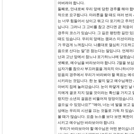
어버려야 합니다.
둘째로, 인내로써 우리 앞에 당한 경주를 해야 
적으로 요구됩니다. 마라톤을 할 때도 여러 번의 사점
는 너무 힘들어서 상이고 뭐고 다 포기하고 주저
닙니다. 그러나 그 고비를 참고 견디면 곧 적응이
경주의 코스가 있습니다. 그 길은 평탄한 길만 
때도 있습니다. 우리의 앞에는 캠퍼스 미션이라는
가 무겁게 느껴집니다. 나름대로 열심히 기도하고
음으로 산다는 말”은 참는다는 말입니다. 언제까
난과 고난 앞에서 참느냐 포기하느냐에 달렸습니다
셋째로, 예수님을 바라보아야 합니다. 2절을 보십
십자가를 참으사 부끄러움을 개의치 아니하시더니
믿음의 경주에서 우리가 바라봐야 할 목표는 예수님이십
시키라는 것입니다. 한 눈 팔지 말고 예수님께만
아버지 집에 놀러갔습니다. 눈이 하얗게 쌓인 날
지에게 결코 지지 않을 것이라는 확신을 가지고 
랐지만 소년의 걸음은 비뚤어져 엉망이었습니다.
걸으실 수 있었나요?” “얘야, 너는 네 발을 보
상에는 우리의 시선을 끄는 것들로 가득 차 있습
볼 때가 많습니다. 요즘 뉴스를 보다 보면 북한
시키고 예수님만 바라보아야 합니다.
우리가 바라보아야 할 예수님은 어떤 분이십니까