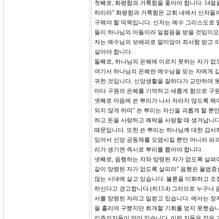
첫째로, 화평함과 거룩함을 좇아야 합니다. 14절
하리라” 화평함과 거룩함은 교회 내에서 신자들이
구해야 할 덕목입니다. 신자는 예수 그리스도로 
들이 하나님의 아들이라 일컬음을 받을 것임이요(마
자는 예수님의 보배피로 말미암아 죄사함 받고 
살아야 합니다.
둘째로, 하나님의 은혜에 이르지 못하는 자가 없도
여기서 하나님의 은혜란 예수님을 믿는 자에게 값
귀한 것입니다. 신앙생활을 잘하다가 교만하여 못
마다 구원의 은혜를 기억하고 새롭게 함으로 구원
셋째로 마음에 쓴 뿌리가 나서 자라지 않도록 해야
되지 않게 하며” 쓴 뿌리는 자신을 괴롭게 할 뿐
하고 돈을 사랑하고 쾌락을 사랑할 때 생겨납니다
때문입니다. 또한 쓴 뿌리는 하나님께 대한 감사
있어서 신앙 공동체를 오염시킬 뿐만 아니라 파괴
리가 생기면 즉시로 뿌리를 뽑아야 합니다.
넷째로, 음행하는 자와 망령된 자가 없도록 살펴야
같이 망령된 자가 없도록 살피라” 음행은 율법중
않는 시대에 살고 있습니다. 불륜을 미화하고 조
하신다고 경고합니다.(히13:4) 그러므로 누구나
서를 망령된 자라고 일컫고 있습니다. 에서는 
을 흘리며 구했지만 회개할 기회를 얻지 못했습니
리주의자들이 많이 있습니다. 이런 자들은 작은 