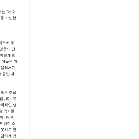
서는 “예수
기를 기도합
내로써 우
 믿음의 경
 이렇게 힘
 이들은 이
로 물러서지
조금만 더
 모든 것을
합니다. 유
강박적인 생
은 역사를
 하나님께
면 영적 소
 못하고 연
과감하게 벗