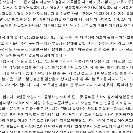
을 보십시오. “모든 사람과 더불어 화평함과 거룩함을 따르라 이것이 없이는 아무도 주
 힘써야 할 중요한 덕목입니다. 화평은 신앙공동체가 추구해야 할 덕목이라면 거룩은
말미암아 화평을 소유한 자들입니다. 예수님도 산상수훈에서 “화평하게 하는 자는 복이
5:9)”라고 하셨습니다. 우리가 화평을 추구할 때 하나님의 자녀다워질 수 있습니다.
의롭게 된 자들로서 하나님의 거룩하심을 본받아 세상 사람들과 구별된 거룩함을 추구
록 해야 합니다. 15a절을 보십시오. “너희는 하나님의 은혜에 이르지 못하는 자가 없
없이 베풀어 주신 구원의 은혜와 부르심의 은혜를 말합니다. 이 은혜는 세상의 그 어
쓰게 된 자들을 살펴보면 구원의 은혜를 상실했기 때문임을 알 수 있습니다. 그러므로
의 은혜를 놓치지 않도록 조심해야 합니다.
 합니다. 15b절을 보십시오. “또 쓴 뿌리가 나서 괴롭게 하여 많은 사람이 이로 말미
만 아니라 많은 사람을 추하게 만드는 속성을 지니고 있습니다. 쓴 뿌리는 하나님보다 
. 가룟 유다의 마음에 예수님께 대한 쓴 뿌리가 생긴 것도 그가 예수님보다도 돈을 더
하는 마음이 없고 불평불만을 일삼을 때 생겨납니다. 쓴 뿌리는 독소를 지니고 있고 또
시키기까지 합니다. 그러므로 우리는 마음에 쓴 뿌리가 나서 자라지 못하도록 해야 합니
 합니다. 16절을 보십시오. “음행하는 자와 혹 한 그릇 음식을 위하여 장자의 명분을 
심의 당시 사회에서도 피할 수 없는 죄문제였습니다. 오늘날 우리는 간음을 더 이상 죄
장하는 문화가 날로 확산되고 있습니다. 그러나 음행하는 자들과 간음하는 자들을 하
 음행의 죄에 빠지지 않도록 조심해야 합니다. 저자는 한 그릇 식물을 위하여 장자의 명분
장자의 명분을 가볍게 여김으로 하나님의 축복을 빼앗겼습니다. 나중에 축복을 이어받으
다. 오늘날에도 에서가 그러했던 것처럼 영적인 일에 무관심하고 눈앞의 현실의 유익
고난 앞에서도 신자의 명분을 가볍게 여기고 세상 유익을 좇아 미련 없이 세상으로 떠