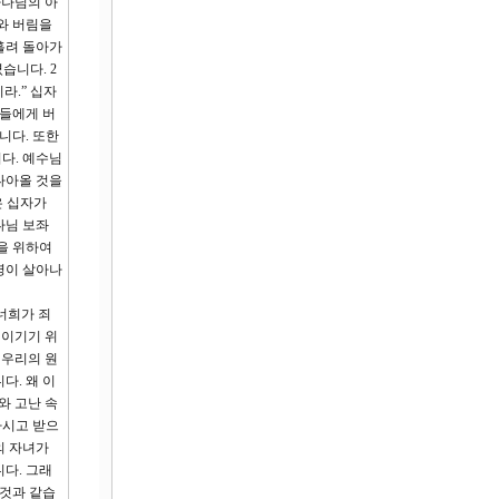
하나님의 아
와 버림을
흘려 돌아가
습니다. 2
라.” 십자
람들에게 버
니다. 또한
다. 예수님
나아올 것을
은 십자가
나님 보좌
을 위하여
명이 살아나
너희가 죄
 이기기 위
 우리의 원
다. 왜 이
와 고난 속
하시고 받으
의 자녀가
다. 그래
 것과 같습