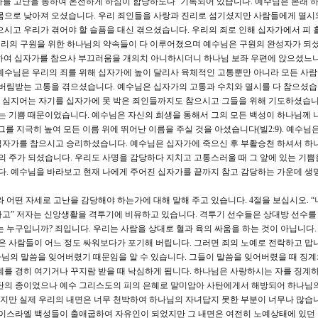
시자를 고난을 통하여 온전하게 하심이 합당하도다’ 기록되어 있습니다. 예수님은 본래 
 몸으로 낮아져 오셨습니다. 우리 죄인들을 사랑과 진리로 섬기셨지만 사람들에게 멸시
으시고 우리가 겪어야 할 슬픔을 대신 겪으셨습니다. 우리의 죄로 인해 십자가에서 피 
우리의 구원을 위한 하나님의 약속들이 다 이루어졌으며 예수님은 구원의 완성자가 되셨
을 위하여 십자가를 참으사 부끄러움을 개의치 아니하시더니 하나님 보좌 우편에 앉으셨느니
예수님은 우리의 죄를 위해 십자가에 높이 달리사 육체적인 고통뿐만 아니라 모든 사
림받는 고통을 겪으셨습니다. 예수님은 십자가의 고통과 수치와 멸시를 다 참으셨습
 심지어는 자기를 십자가에 못 박은 죄인들까지도 참으시고 그들을 위해 기도하셨습니
있는 기쁨 때문이었습니다. 예수님은 자신의 희생을 통해서 그의 모든 백성이 하나님께 
그를 지극히 높여 모든 이름 위에 뛰어난 이름을 주실 것을 아셨습니다(빌2:9). 예수님
십자가를 참으시고 승리하셨습니다. 예수님은 십자가에 죽으신 후 부활승천 하셔서 하
주의 주가 되셨습니다. 우리도 사명을 감당하다 지치고 고통스러울 때 그 앞에 있는 기쁨
. 예수님을 바라보고 현재 나에게 주어진 십자가를 끝까지 참고 감당하는 가운데 생
어떤 자세로 고난을 감당해야 하는가에 대해 말해 주고 있습니다. 4절을 보십시오. “
고” 저자는 신앙생활을 격투기에 비유하고 있습니다. 격투기 선수들은 상대방 선수를
 누구입니까? 죄입니다. 우리는 사람을 상대로 혈과 육의 싸움을 하는 것이 아닙니다.
은 사람들이 어느 정도 싸워보다가 포기해 버립니다. 그러면 죄의 노예로 전락하고 맙니
나님의 말씀을 잊어버렸기 때문임을 알 수 있습니다. 그들이 말씀을 잊어버렸을 때 징계
계를 경히 여기거나 꾸지람 받을 때 낙심하게 됩니다. 하나님은 사랑하시는 자를 징계
사탄의 종이었으나 예수 그리스도의 피의 은혜로 말미암아 사탄에게서 해방되어 하나님
지만 실제 우리의 내면은 너무 천박하여 하나님의 자녀답지 못한 부분이 너무나 많습니
 이스라엘 백성들이 출애굽하여 자유인이 되었지만 그 내면은 여전히 노예상태에 있던