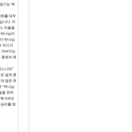
 섬기는 제
너희를 대우
십니다. 자
다. 아들을
면 하나님이
보다 하나님
로 자기가
님 아버지는
 훈련의 목
맺느니라”
은 쉽게 흔
게 많은 유
면 “하나님
발을 위하
 절뚝거려도
 승리를 체