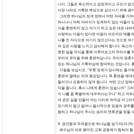
니다. 그들은 육신적이고 감정적이고 규모가 없으
사장 나라요 거룩한 백성으로 삼으시기 위해 광
그러면 하나님의 징계 앞에서 어떤 자세를 가져야
하시나니 어찌 아버지가 징계하지 않는 아들이 있
식을 훈련하지 않고 자기가 하고 싶은 대로 내버려
사랑하는 마음이 있다면 마음이 아프지만 매를 때
나를 친 자식으로 여기지 않으신다는 것으로 여기
의 깊은 사랑을 느끼고 감사해야 합니다. 육신의
못한 일을 자식을 통해 이루어보고자 무리수를 두
우리의 유익을 위해 훈련하십니다. 우리의 영혼의
표는 하나님의 거룩하심에 참여하는 것입니다. 훈
11절을 보십시오. “무릇 징계가 당시에는 즐거
훈련의 열매는 의와 평강입니다. 즉 훈련을 제대
들리거나 요동하지 않게 됩니다. 어떤 고난 앞에
익을 줍니다. 혹시 나에게 훈련이 있습니까? 그러
이 나를 좀 특별하게 대우하시는구나” 하고 자부
여 곧은 길을 만들어 저는 다리로 하여금 어그러지
포기하지 말고 일어나 필사적으로 믿음의 경주를 
험하고 하나님이 주시는 승리의 면류관을 얻을 
II. 경건함과 두려움으로 하나님을 섬기자(14-29)
예수님의 피로 맺어진 교회 공동체가 힘써야 할