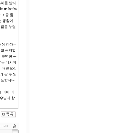
은혜를 받자
 be tha
 조금 힘
는 생활이
기쁨을 누릴
해야 한다는
 잘 동역할
 분명한 목
’는 메시지
 다 쏟으신
 갈 수 있
기도합니다.
 이미 이
예수님과 함
3500