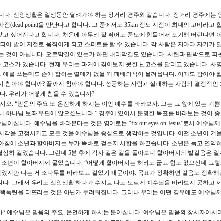
합니다. 신앙생활은 일생동안 달려가야 하는 장거리 경주와 같습니다. 장거리 경주에는 
(dead point)을 만난다고 합니다. 그 중에서도 35km 정도 지점이 최대의 고비라고 
앉고 싶어진다고 합니다. 처음에 아무리 잘 뛰어도 중도에 힘들어서 포기해 버린다면 아
 되어 발이 저절로 움직이게 되고 스퍼트를 할 수 있습니다. 각 사람은 저마다 자기가 
있는 것이 아닙니다. 오르막길이 있는가 하면 내리막길도 있습니다. 시련과 핍박으로 피
 코스가 있습니다. 현재 우리는 과거에 겪어보지 못한 난코스를 달리고 있습니다. 사
 애를 쓰는데도 손에 잡히는 열매가 없을 때 패배의식이 몰려옵니다. 이때도 참아야 합
지 참아야 합니까? 끝까지 참아야 합니다. 성공하는 사람과 실패하는 사람의 결정적인 
. 우리가 어떻게 참을 수 있습니까?
시오. “믿음의 주요 또 온전하게 하시는 이인 예수를 바라보자. 그는 그 앞에 있는 기
 하나님 보좌 우편에 앉으셨느니라.” 경주에 있어서 분명한 목표를 바라보는 것이 중
니다. 예수님을 바라본다는 것은 영어로는 “fix our eyes on Jesus”로서 예수님
 시각을 고정시키고 모든 것을 예수님을 중심으로 생각하는 것입니다. 어떤 소년이 겨울
 아침에 소년과 할아버지는 누가 똑바로 걷는지 시합을 하였습니다. 소년은 늙고 연약
열심히 걸었습니다. 그런데 5분 후에 각자 걸은 길을 돌아보니 할아버지의 발걸음은 일
 소년이 할아버지께 물었습니다. “어떻게 할아버지는 허리도 굽고 힘도 없으신데 그렇
고 걸었지만 나는 저 소나무를 바라보고 걸었기 때문이야. 목표가 정확하면 걸음도 정확해
니다. 그래서 우리도 신앙생활 하다가 수시로 나도 모르게 예수님을 바라보지 못하고 
이 핵폭탄을 터뜨리는 것은 아닌가 두려워집니다. 그러나 우리는 어떤 경우에도 예수님께
? 예수님은 믿음의 주요, 온전하게 하시는 분이십니다. 예수님은 믿음의 창시자이시