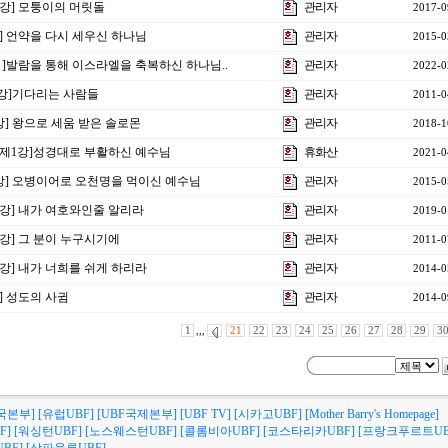
31강] 모퉁이의 머릿돌
관리자
2017-0
강] 언약을 다시 세우신 하나님
관리자
2015-0
3강 ]발람을 통해 이스라엘을 축복하신 하나님..
관리자
2022-0
 5강]기다리는 사람들
관리자
2011-0
1강] 왕으로 세움 받은 솔로몬
관리자
2018-1
회 제1강]성경대로 부활하신 예수님
휴화산
2021-0
8강] 오병이어로 오천명을 먹이신 예수님
관리자
2015-0
10강] 내가 여호와인줄 알리라
관리자
2019-0
5강] 그 분이 누구시기에
관리자
2011-0
5강] 내가 너희를 쉬게 하리라
관리자
2014-0
강] 성도의 사귐
관리자
2014-0
1
,,,
21
22
23
24
25
26
27
28
29
3
국본부]
[유럽UBF]
[UBF국제본부]
[UBF TV]
[시카고UBF]
[Mother Barry's Homepage]
F]
[워싱턴UBF]
[노스웨스턴UBF]
[콜롬비아UBF]
[코스타리카UBF]
[프랑크푸르트UB