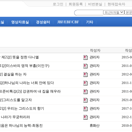
로그인
｜
회원등록
｜
비번분실
｜
현재접속자
료실
|
영상자료실
|
경성쉼터
|
JBF/EBF/CBF
|
기타
|
작성자
작성
강 제2강] 뜻을 정한 다니엘
관리자
2015-0
제1강]미스바의 영적 부흥(이인구)
관리자
2011-0
강] 결실을 하는 자
관리자
2012-0
29강]하나님의 나라는 너희 안에 있다
관리자
2011-1
프준비특강(2)] 강권하여 내 집을 채우라
관리자
2011-0
3강]그리스도를 알고자
관리자
2021-0
제2강] 우리는 그리스도의 향기
관리자
2017-1
 그 나라가 무궁하리라
관리자
2012-1
]복음은 하나님의 능력-최동진
휴화산
2010-0