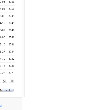
9-03
3751
3-01
3750
2-06
3749
4-17
3749
0-07
3748
4-03
3746
5-10
3741
1-27
3734
7-10
3732
5-18
3731
9-28
3723
0
,,,
50
F]