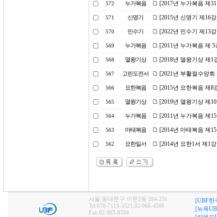
누가복음
[2017년 누가복음 제
572
신명기
[2015년 신명기 제16
571
민수기
[2022년 민수기 제1
570
누가복음
[2011년 누가복음 제
569
열왕기상
[2018년 열왕기상 제
568
고린도전서
[2021년 부활절수양
567
요한복음
[2015년 요한복음 제
566
열왕기상
[2019년 열왕기상 제
565
누가복음
[2011년 누가복음 제1
564
마태복음
[2014년 마태복음 제1
563
요한일서
[2014년 요한1서 제1
562
서울 동대문구 이문2동 264-231
[UBF한
Tel:070-7119-3521,02-968-4586
[뉴욕UB
Fax:02-965-8594