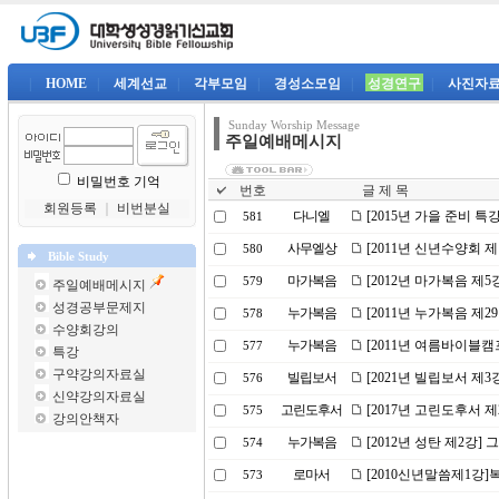
|
HOME
|
세계선교
|
각부모임
|
경성소모임
|
성경연구
|
사진자
Sunday Worship Message
주일예배메시지
비밀번호 기억
번호
글 제 목
회원등록
｜
비번분실
다니엘
[2015년 가을 준비 특
581
사무엘상
[2011년 신년수양회 
580
Bible Study
마가복음
[2012년 마가복음 제5
579
주일예배메시지
성경공부문제지
누가복음
[2011년 누가복음 제
578
수양회강의
누가복음
[2011년 여름바이블캠
577
특강
구약강의자료실
빌립보서
[2021년 빌립보서 제
576
신약강의자료실
고린도후서
[2017년 고린도후서 
575
강의안책자
누가복음
[2012년 성탄 제2강]
574
로마서
[2010신년말씀제1강
573