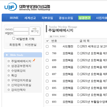
|
HOME
|
세계선교
|
각부모임
|
경성소모임
|
성경연구
|
사진자
Sunday Worship Message
주일예배메시지
비밀번호 기억
번호
글 제 목
회원등록
｜
비번분실
사도행전
[2021 세계선교 보
701
요한복음
[2021년 요한복음 
700
Bible Study
요한복음
[2021년 요한복음 
699
주일예배메시지
성경공부문제지
요한복음
[2021년 요한복음 
698
수양회강의
요한복음
[2021년 요한복음 
697
특강
구약강의자료실
요한복음
[2021년 요한복음 
696
신약강의자료실
요한복음
[2021년 요한복음 
695
강의안책자
요한복음
[2021년 요한복음 제
694
요한복음
[2021년 부활절수양
693